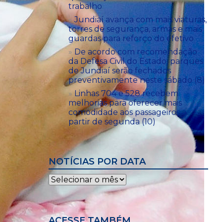
trabalho
Jundiaí avança com mais viaturas,
torres de segurança, armas e mais
guardas para reforço do efetivo
De acordo com recomendação
da Defesa Civil do Estado, parques
de Jundiaí serão fechados
preventivamente neste sábado (8)
Linhas 704 e 528 recebem
melhorias para oferecer mais
comodidade aos passageiros a
partir de segunda (10)
NOTÍCIAS POR DATA
Notícias
por
data
ACESSE TAMBÉM