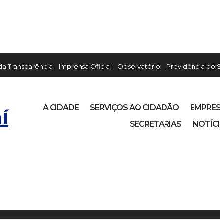
 da Transparência
Imprensa Oficial
Observatório
Previdência do 
A CIDADE
SERVIÇOS AO CIDADÃO
EMPRE
í
SECRETARIAS
NOTÍC