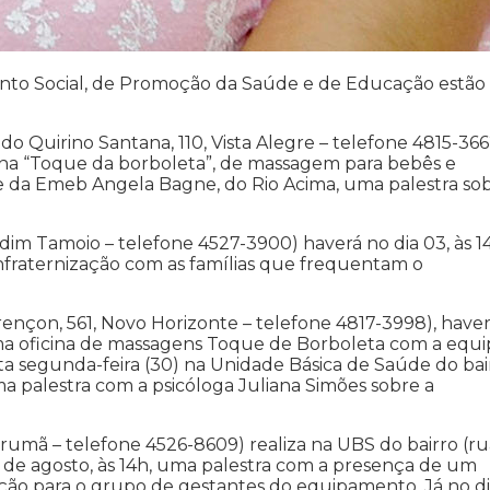
ento Social, de Promoção da Saúde e de Educação estão
do Quirino Santana, 110, Vista Alegre – telefone 4815-3662
oficina “Toque da borboleta”, de massagem para bebês e
idade da Emeb Angela Bagne, do Rio Acima, uma palestra so
dim Tamoio – telefone 4527-3900) haverá no dia 03, às 14
fraternização com as famílias que frequentam o
rençon, 561, Novo Horizonte – telefone 4817-3998), have
 uma oficina de massagens Toque de Borboleta com a equ
sta segunda-feira (30) na Unidade Básica de Saúde do bai
uma palestra com a psicóloga Juliana Simões sobre a
arumã – telefone 4526-8609) realiza na UBS do bairro (ru
º de agosto, às 14h, uma palestra com a presença de um
ão para o grupo de gestantes do equipamento. Já no d