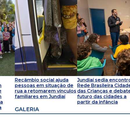
Recâmbio social ajuda
Jundiaí sedia encontr
m
pessoas em situação de
Rede Brasileira Cidad
e
rua a retomarem vínculos
das Crianças e debat
m
familiares em Jundiaí
futuro das cidades a
 a
partir da infância
a
GALERIA