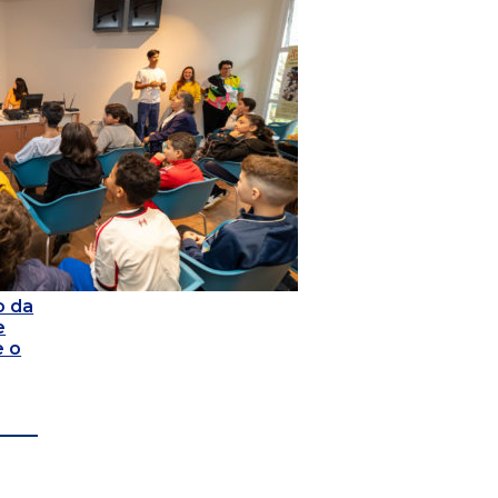
o da
e
e o