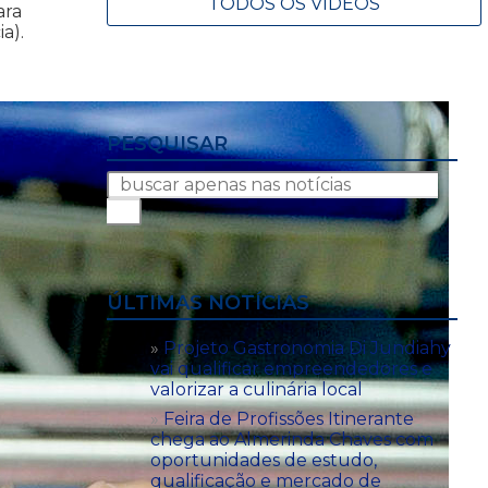
TODOS OS VÍDEOS
ara
a).
PESQUISAR
ÚLTIMAS NOTÍCIAS
Projeto Gastronomia Di Jundiahy
vai qualificar empreendedores e
valorizar a culinária local
Feira de Profissões Itinerante
chega ao Almerinda Chaves com
oportunidades de estudo,
qualificação e mercado de