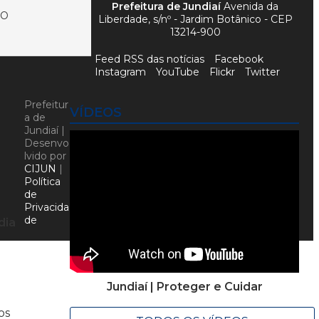
Prefeitura de Jundiaí
Avenida da
NO
Liberdade, s/nº - Jardim Botânico - CEP
13214-900
Feed RSS das notícias
Facebook
Instagram
YouTube
Flickr
Twitter
Prefeitur
VÍDEOS
a de
Jundiaí |
Desenvo
lvido por
CIJUN
|
Política
de
Privacida
de
dia
Jundiaí | Proteger e Cuidar
os