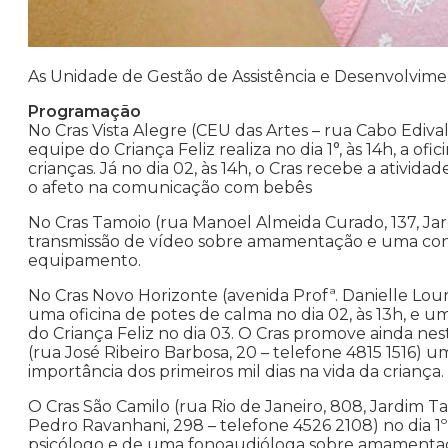
As Unidade de Gestão de Assistência e Desenvolvim
Programação
No Cras Vista Alegre (CEU das Artes – rua Cabo Edival
equipe do Criança Feliz realiza no dia 1°, às 14h, a 
crianças. Já no dia 02, às 14h, o Cras recebe a ativ
o afeto na comunicação com bebês
No Cras Tamoio (rua Manoel Almeida Curado, 137, Jar
transmissão de vídeo sobre amamentação e uma con
equipamento.
No Cras Novo Horizonte (avenida Profª. Danielle Lou
uma oficina de potes de calma no dia 02, às 13h, e
do Criança Feliz no dia 03. O Cras promove ainda ne
(rua José Ribeiro Barbosa, 20 – telefone 4815 1516) 
importância dos primeiros mil dias na vida da criança.
O Cras São Camilo (rua Rio de Janeiro, 808, Jardim T
Pedro Ravanhani, 298 – telefone 4526 2108) no dia 1
psicólogo e de uma fonoaudióloga sobre amamentaç