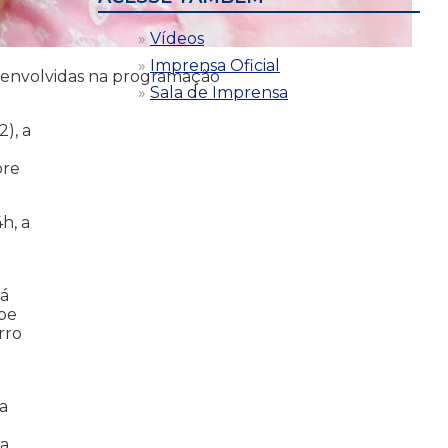
Vídeos
Imprensa Oficial
 envolvidas na programação
Sala de Imprensa
), a
bre
h, a
rá
ipe
rro
a
ia