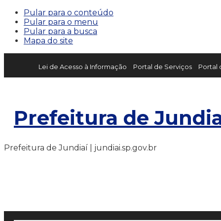
Pular para o conteúdo
Pular para o menu
Pular para a busca
Mapa do site
Lei de Acesso à Informação
Portal de Serviços
Portal
Prefeitura de Jundia
Prefeitura de Jundiaí | jundiai.sp.gov.br