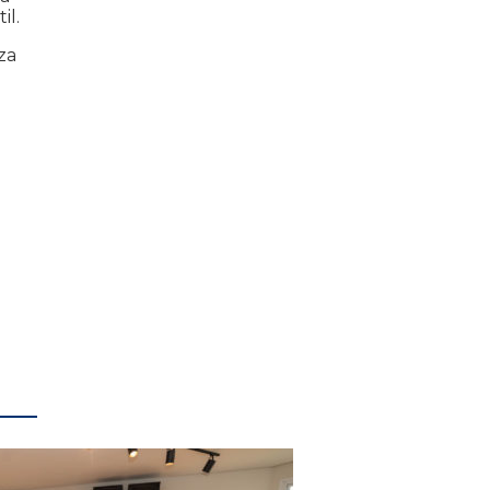
il.
za