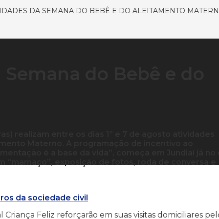
VIDADES DA SEMANA DO BEBÊ E DO ALEITAMENTO MATER
a Semana do Bebê e do
as) realizam entre os dias 1º e 7 de agosto atividades
mento Materno. A programação de incentivo ao
entação é a base da vida”, começa em Jundiaí já no 
, um “mamaço”, exposição de fotos, roda de conversa e
os da sociedade civil
Criança Feliz reforçarão em suas visitas domiciliares pel