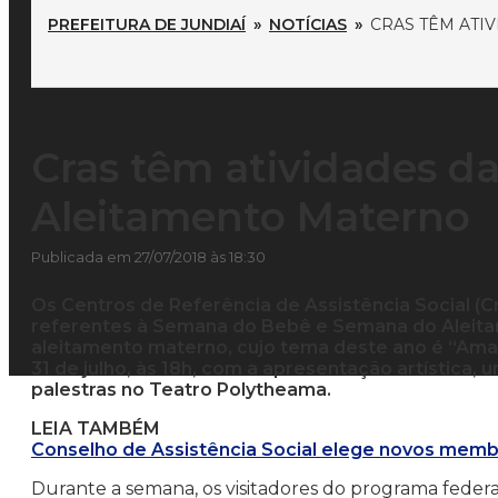
PREFEITURA DE JUNDIAÍ
»
NOTÍCIAS
»
CRAS TÊM ATI
Cras têm atividades d
Aleitamento Materno
Publicada em 27/07/2018 às 18:30
Os Centros de Referência de Assistência Social (Cr
referentes à Semana do Bebê e Semana do Aleita
aleitamento materno, cujo tema deste ano é “Amam
31 de julho, às 18h, com a apresentação artística
palestras no Teatro Polytheama.
LEIA TAMBÉM
Conselho de Assistência Social elege novos membr
Durante a semana, os visitadores do programa federal 