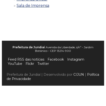
Sala de Imprensa
Prefeitura de Jundiaí
Avenida da Liberdade, s/nº - Jardim
Botânico - CEP 13214-900
Feed RSS das notícias
Facebook
Instagram
YouTube
Flickr
Twitter
Prefeitura de Jundiaí | Desenvolvido por
CIJUN
|
Política
de Privacidade