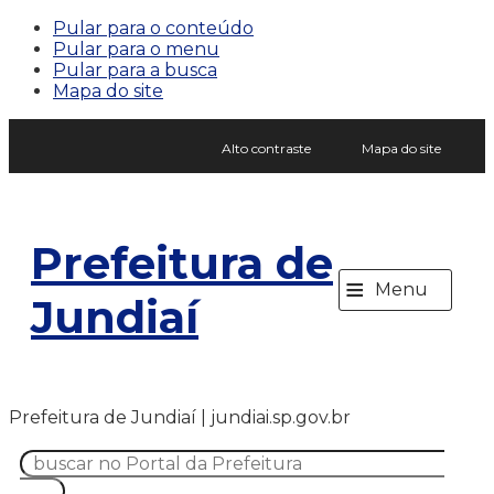
Pular para o conteúdo
Pular para o menu
Pular para a busca
Mapa do site
Alto contraste
Mapa do site
Prefeitura de
≡
Menu
Jundiaí
Prefeitura de Jundiaí | jundiai.sp.gov.br