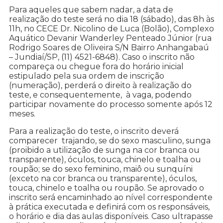
Para aqueles que sabem nadar, a data de
realização do teste será no dia 18 (sábado), das 8h às
11h, no CECE Dr. Nicolino de Luca (Bolão), Complexo
Aquático Devanir Wanderley Penteado Júnior (rua
Rodrigo Soares de Oliveira S/N Bairro Anhangabaú
– Jundiaí/SP, (11) 4521-6848). Caso o inscrito não
compareça ou chegue fora do horário inicial
estipulado pela sua ordem de inscrição
(numeração), perderá o direito à realização do
teste, e consequentemente, à vaga, podendo
participar novamente do processo somente após 12
meses.
Para a realização do teste, o inscrito deverá
comparecer trajando, se do sexo masculino, sunga
(proibido a utilização de sunga na cor branca ou
transparente), óculos, touca, chinelo e toalha ou
roupão; se do sexo feminino, maiô ou sunquíni
(exceto na cor branca ou transparente), óculos,
touca, chinelo e toalha ou roupão. Se aprovado o
inscrito será encaminhado ao nível correspondente
à prática executada e definirá com os responsáveis,
o horário e dia das aulas disponíveis. Caso ultrapasse