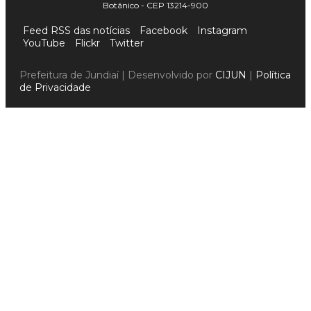
Botânico - CEP 13214-900
Feed RSS das notícias
Facebook
Instagram
YouTube
Flickr
Twitter
Prefeitura de Jundiaí | Desenvolvido por
CIJUN
|
Política
de Privacidade