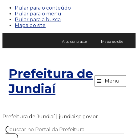
Pular para o conteúdo
Pular para o menu
Pular para a busca
Mapa do site
Alto contraste
Mapa do site
Prefeitura de
≡
Menu
Jundiaí
Prefeitura de Jundiaí | jundiai.sp.gov.br