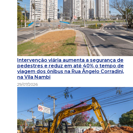
Intervenção viária aumenta a segurança de
pedestres e reduz em até 40% o tempo de
viagem dos ônibus na Rua Ângelo Corradini,
na Vila Nambi
29/07/2026