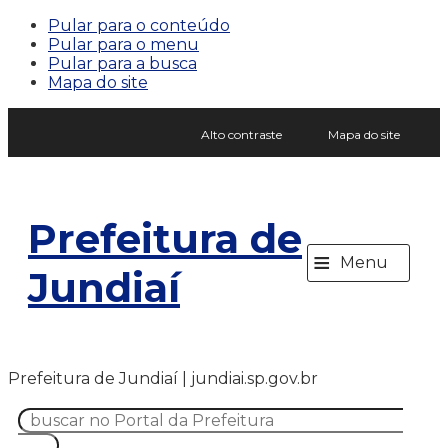
Pular para o conteúdo
Pular para o menu
Pular para a busca
Mapa do site
Alto contraste
Mapa do site
Prefeitura de
≡
Menu
Jundiaí
Prefeitura de Jundiaí | jundiai.sp.gov.br