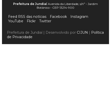
Prefeitura de Jundiaí
Avenida da Liberdade, s/nº - Jardim
Botânico - CEP 13214-900
Feed RSS das notícias
Facebook
Instagram
YouTube
Flickr
Twitter
Prefeitura de Jundiaí | Desenvolvido por
CIJUN
|
Política
de Privacidade