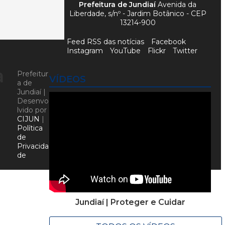
Prefeitura de Jundiaí
Avenida da
Liberdade, s/nº - Jardim Botânico - CEP
13214-900
Feed RSS das notícias
Facebook
Instagram
YouTube
Flickr
Twitter
a
Prefeitur
VÍDEOS
a de
Jundiaí |
Desenvo
lvido por
CIJUN
|
Política
de
Privacida
de
Jundiaí | Proteger e Cuidar