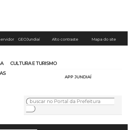
Servidor
GEOJundiaí
Alto contraste
Mapa do site
SA
CULTURA E TURISMO
IAS
APP JUNDIAÍ