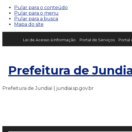
Pular para o conteúdo
Pular para o menu
Pular para a busca
Mapa do site
Lei de Acesso à Informação
Portal de Serviços
Portal
Prefeitura de Jundia
Prefeitura de Jundiaí | jundiai.sp.gov.br