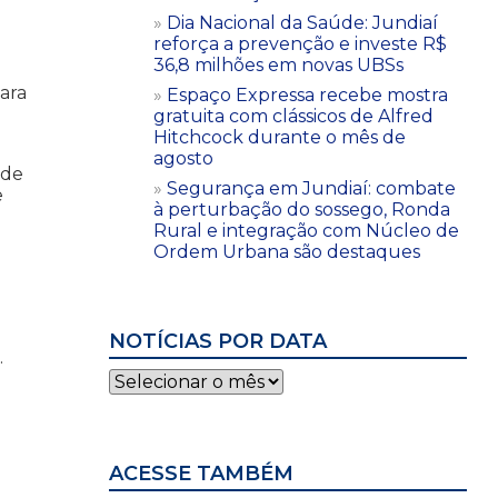
Dia Nacional da Saúde: Jundiaí
reforça a prevenção e investe R$
36,8 milhões em novas UBSs
para
Espaço Expressa recebe mostra
gratuita com clássicos de Alfred
Hitchcock durante o mês de
agosto
 de
Segurança em Jundiaí: combate
e
à perturbação do sossego, Ronda
e
Rural e integração com Núcleo de
Ordem Urbana são destaques
NOTÍCIAS POR DATA
.
Notícias
por
data
ACESSE TAMBÉM