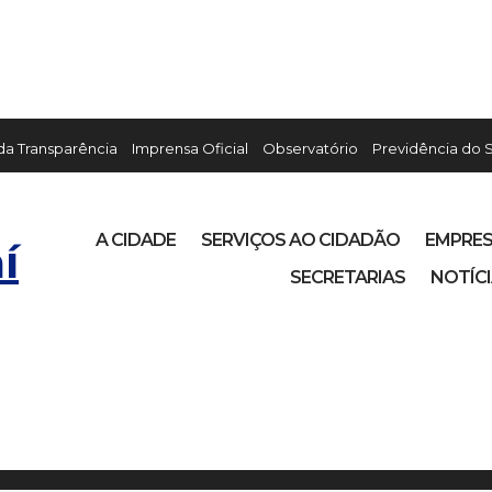
 da Transparência
Imprensa Oficial
Observatório
Previdência do 
A CIDADE
SERVIÇOS AO CIDADÃO
EMPRE
í
SECRETARIAS
NOTÍC