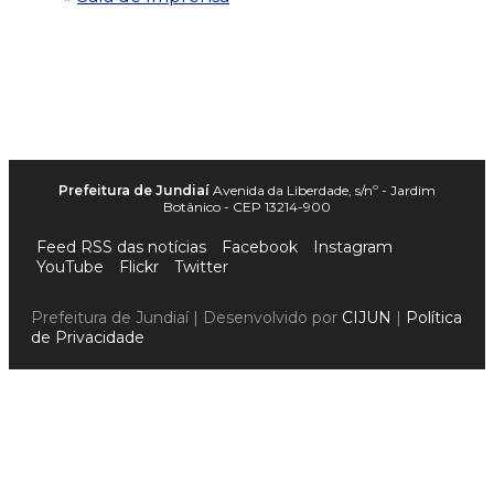
Prefeitura de Jundiaí
Avenida da Liberdade, s/nº - Jardim
Botânico - CEP 13214-900
Feed RSS das notícias
Facebook
Instagram
YouTube
Flickr
Twitter
Prefeitura de Jundiaí | Desenvolvido por
CIJUN
|
Política
de Privacidade