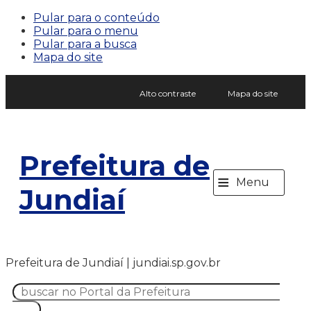
Pular para o conteúdo
Pular para o menu
Pular para a busca
Mapa do site
Alto contraste
Mapa do site
Prefeitura de
≡
Menu
Jundiaí
Prefeitura de Jundiaí | jundiai.sp.gov.br