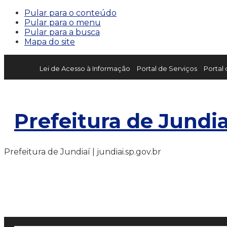
Pular para o conteúdo
Pular para o menu
Pular para a busca
Mapa do site
Lei de Acesso à Informação
Portal de Serviços
Portal
Prefeitura de Jundia
Prefeitura de Jundiaí | jundiai.sp.gov.br