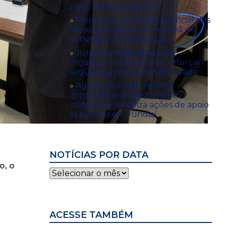
partir de segunda (10)
Moradores da Vila Residencial dos
Idosos participam de manhã de
convivência e integração
Jundiaí amplia ação para
organizar fiação aérea e reforçar
segurança nos postes da cidade
Agosto Dourado reforça
importância do aleitamento
materno e mobiliza ações de apoio
às famílias em Jundiaí
NOTÍCIAS POR DATA
o, o
Notícias
por
data
ACESSE TAMBÉM