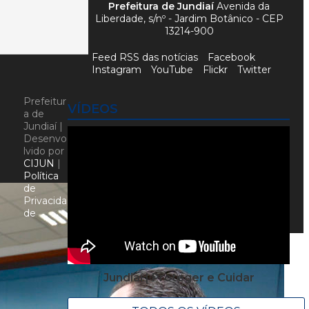
Prefeitura de Jundiaí
Avenida da
Liberdade, s/nº - Jardim Botânico - CEP
13214-900
Feed RSS das notícias
Facebook
Instagram
YouTube
Flickr
Twitter
Prefeitur
VÍDEOS
a de
Jundiaí |
Desenvo
lvido por
CIJUN
|
Política
de
Privacida
de
Jundiaí | Proteger e Cuidar