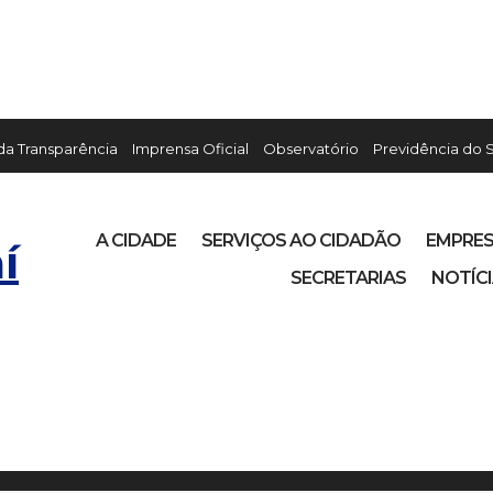
 da Transparência
Imprensa Oficial
Observatório
Previdência do 
A CIDADE
SERVIÇOS AO CIDADÃO
EMPRE
í
SECRETARIAS
NOTÍC