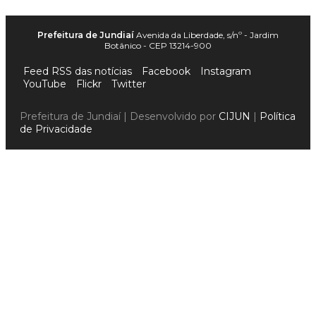
Prefeitura de Jundiaí
Avenida da Liberdade, s/nº - Jardim
Botânico - CEP 13214-900
Feed RSS das notícias
Facebook
Instagram
YouTube
Flickr
Twitter
Prefeitura de Jundiaí | Desenvolvido por
CIJUN
|
Política
de Privacidade