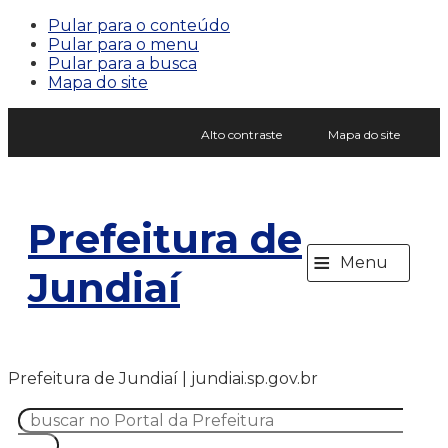
Pular para o conteúdo
Pular para o menu
Pular para a busca
Mapa do site
Alto contraste
Mapa do site
Prefeitura de
≡
Menu
Jundiaí
Prefeitura de Jundiaí | jundiai.sp.gov.br