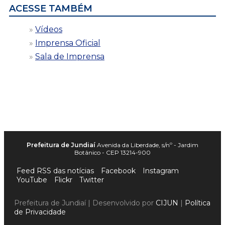
ACESSE TAMBÉM
Vídeos
Imprensa Oficial
Sala de Imprensa
Prefeitura de Jundiaí
Avenida da Liberdade, s/nº - Jardim
Botânico - CEP 13214-900
Feed RSS das notícias
Facebook
Instagram
YouTube
Flickr
Twitter
Prefeitura de Jundiaí | Desenvolvido por
CIJUN
|
Política
de Privacidade