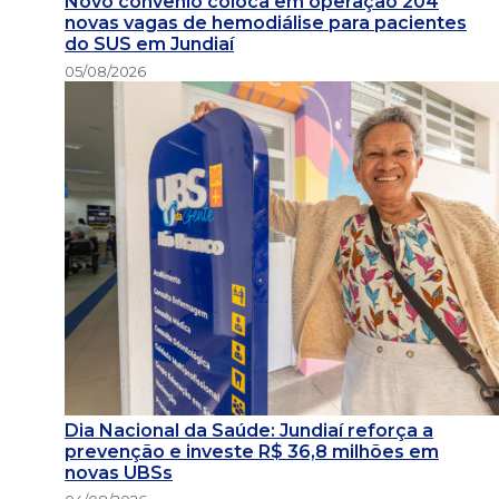
Novo convênio coloca em operação 204
novas vagas de hemodiálise para pacientes
do SUS em Jundiaí
05/08/2026
Dia Nacional da Saúde: Jundiaí reforça a
prevenção e investe R$ 36,8 milhões em
novas UBSs