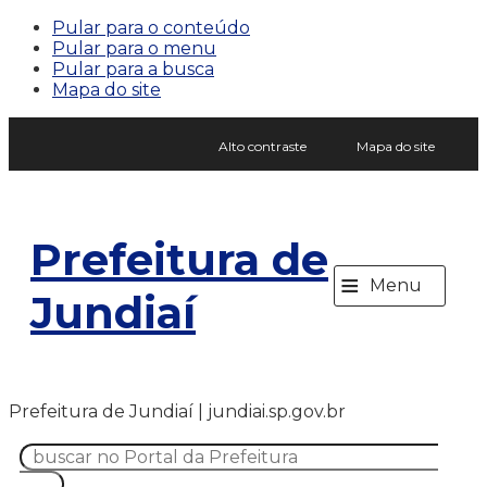
Pular para o conteúdo
Pular para o menu
Pular para a busca
Mapa do site
Alto contraste
Mapa do site
Prefeitura de
≡
Menu
Jundiaí
Prefeitura de Jundiaí | jundiai.sp.gov.br