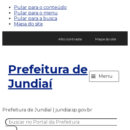
Pular para o conteúdo
Pular para o menu
Pular para a busca
Mapa do site
Alto contraste
Mapa do site
Prefeitura de
≡
Menu
Jundiaí
Prefeitura de Jundiaí | jundiai.sp.gov.br