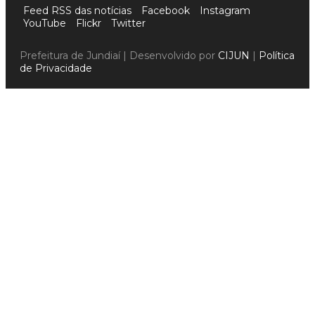
Feed RSS das notícias
Facebook
Instagram
YouTube
Flickr
Twitter
Prefeitura de Jundiaí | Desenvolvido por
CIJUN
|
Política
de Privacidade