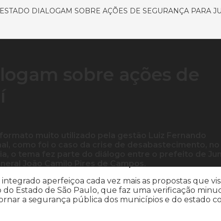
 ESTADO DIALOGAM SOBRE AÇÕES DE SEGURANÇA PARA JU
ialogam sobre ações de
í
 formato muito utilizado pela gestão Luiz Fernando
l, como foi o caso da crise de desabastecimento, no
ia, o tema fez parte do diálogo entre o prefeito de Jun
eneral João Camilo Pires de Campos.
 integrado aperfeiçoa cada vez mais as propostas que vi
 do Estado de São Paulo, que faz uma verificação minuc
tornar a segurança pública dos municípios e do estado 