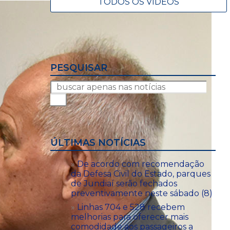
TODOS OS VÍDEOS
PESQUISAR
ÚLTIMAS NOTÍCIAS
De acordo com recomendação
da Defesa Civil do Estado, parques
de Jundiaí serão fechados
preventivamente neste sábado (8)
Linhas 704 e 528 recebem
melhorias para oferecer mais
comodidade aos passageiros a