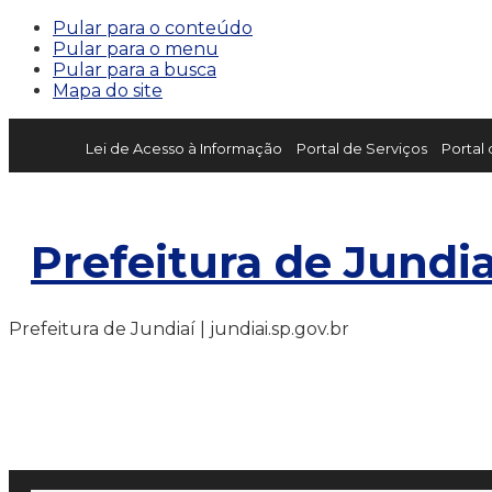
Pular para o conteúdo
Pular para o menu
Pular para a busca
Mapa do site
Lei de Acesso à Informação
Portal de Serviços
Portal
Prefeitura de Jundia
Prefeitura de Jundiaí | jundiai.sp.gov.br