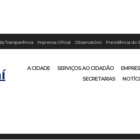
 da Transparência
Imprensa Oficial
Observatório
Previdência do 
A CIDADE
SERVIÇOS AO CIDADÃO
EMPRE
í
SECRETARIAS
NOTÍC