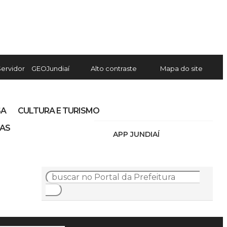
Servidor
GEOJundiaí
Alto contraste
Mapa do site
SA
CULTURA E TURISMO
IAS
APP JUNDIAÍ