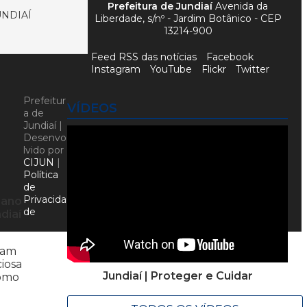
Prefeitura de Jundiaí
Avenida da
NDIAÍ
Liberdade, s/nº - Jardim Botânico - CEP
13214-900
Feed RSS das notícias
Facebook
Instagram
YouTube
Flickr
Twitter
Prefeitur
VÍDEOS
a de
Jundiaí |
Desenvo
lvido por
CIJUN
|
Política
de
Privacida
 ano
de
diaí
sam
iosa
Jundiaí | Proteger e Cuidar
como