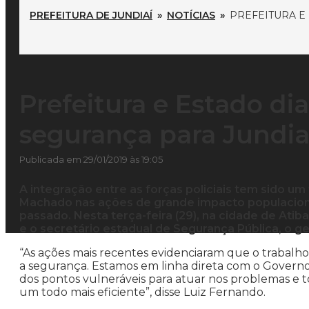
PREFEITURA DE JUNDIAÍ
»
NOTÍCIAS
»
PREFEITURA E
Prefeitura e Estado d
segurança para Jundia
Publicada em 29/01/2019 às 19:05
A integração entre as forças policiais tem sido um
Machado nas ações de grande impacto populaciona
passado. Nesta terça-feira (29), na cidade de Atiba
e o secretário estadual de Segurança Pública, o g
“As ações mais recentes evidenciaram que o trabalho
a segurança. Estamos em linha direta com o Governo
dos pontos vulneráveis para atuar nos problemas e 
um todo mais eficiente”, disse Luiz Fernando.