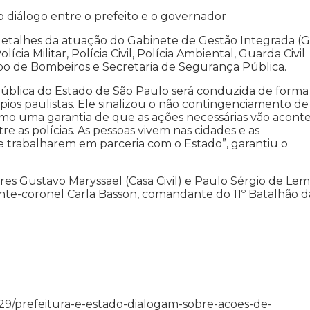
no diálogo entre o prefeito e o governador
 detalhes da atuação do Gabinete de Gestão Integrada (G
ia Militar, Polícia Civil, Polícia Ambiental, Guarda Civil
orpo de Bombeiros e Secretaria de Segurança Pública.
pública do Estado de São Paulo será conduzida de forma
pios paulistas. Ele sinalizou o não contingenciamento de
o uma garantia de que as ações necessárias vão aconte
re as polícias. As pessoas vivem nas cidades e as
 trabalharem em parceria com o Esta­do”, garantiu o
res Gustavo Maryssael (Casa Civil) e Paulo Sérgio de Le
ente-coronel Carla Basson, comandante do 11º Batalhão d
/01/29/prefeitura-e-estado-dialogam-sobre-acoes-de-