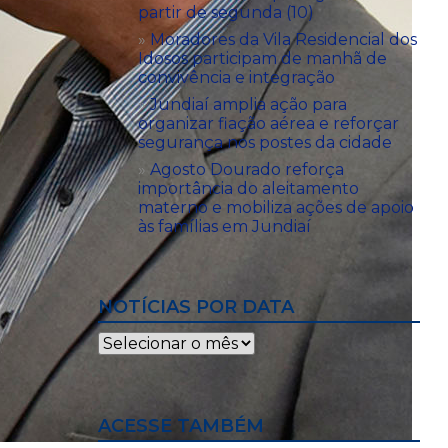
partir de segunda (10)
Moradores da Vila Residencial dos
Idosos participam de manhã de
convivência e integração
Jundiaí amplia ação para
organizar fiação aérea e reforçar
segurança nos postes da cidade
Agosto Dourado reforça
importância do aleitamento
materno e mobiliza ações de apoio
às famílias em Jundiaí
NOTÍCIAS POR DATA
Notícias
por
data
ACESSE TAMBÉM