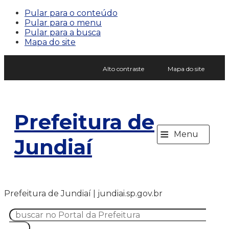
Pular para o conteúdo
Pular para o menu
Pular para a busca
Mapa do site
Alto contraste
Mapa do site
Prefeitura de
≡
Menu
Jundiaí
Prefeitura de Jundiaí | jundiai.sp.gov.br