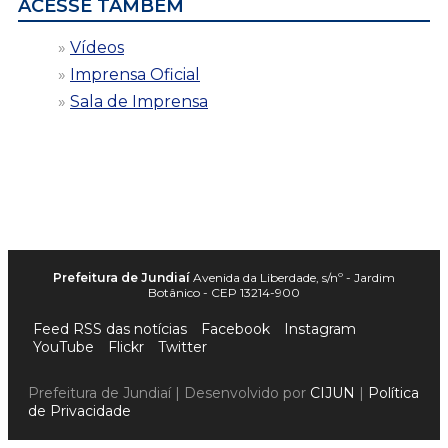
ACESSE TAMBÉM
Vídeos
Imprensa Oficial
Sala de Imprensa
Prefeitura de Jundiaí
Avenida da Liberdade, s/nº - Jardim
Botânico - CEP 13214-900
Feed RSS das notícias
Facebook
Instagram
YouTube
Flickr
Twitter
Prefeitura de Jundiaí | Desenvolvido por
CIJUN
|
Política
de Privacidade