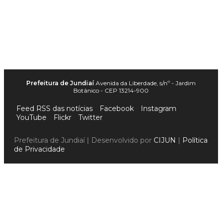
Prefeitura de Jundiaí
Avenida da Liberdade, s/nº - Jardim
Botânico - CEP 13214-900
Feed RSS das notícias
Facebook
Instagram
YouTube
Flickr
Twitter
Prefeitura de Jundiaí | Desenvolvido por
CIJUN
|
Política
de Privacidade