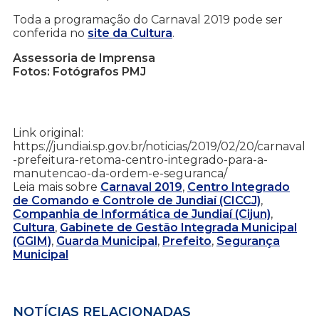
Toda a programação do Carnaval 2019 pode ser
conferida no
site da Cultura
.
Assessoria de Imprensa
Fotos: Fotógrafos PMJ
Link original:
https://jundiai.sp.gov.br/noticias/2019/02/20/carnaval
-prefeitura-retoma-centro-integrado-para-a-
manutencao-da-ordem-e-seguranca/
Leia mais sobre
Carnaval 2019
,
Centro Integrado
de Comando e Controle de Jundiaí (CICCJ)
,
Companhia de Informática de Jundiaí (Cijun)
,
Cultura
,
Gabinete de Gestão Integrada Municipal
(GGIM)
,
Guarda Municipal
,
Prefeito
,
Segurança
Municipal
NOTÍCIAS RELACIONADAS