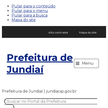
Pular para o conteúdo
Pular para o menu
Pular para a busca
Mapa do site
Alto contraste
Mapa do site
Prefeitura de
≡
Menu
Jundiaí
Prefeitura de Jundiaí | jundiai.sp.gov.br