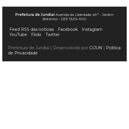
Prefeitura de Jundiaí
Avenida da Liberdade, s/nº - Jardim
Botânico - CEP 13214-900
Feed RSS das notícias
Facebook
Instagram
YouTube
Flickr
Twitter
Prefeitura de Jundiaí | Desenvolvido por
CIJUN
|
Política
de Privacidade