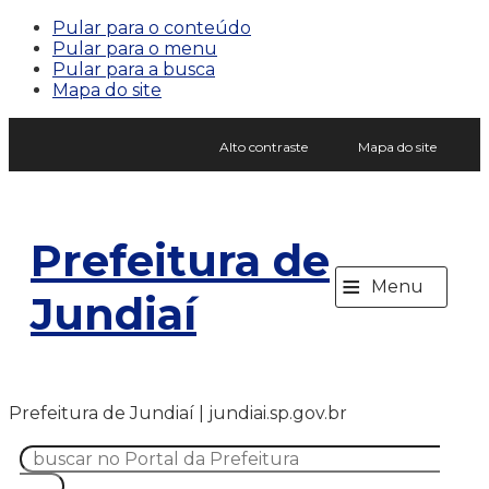
Pular para o conteúdo
Pular para o menu
Pular para a busca
Mapa do site
Alto contraste
Mapa do site
Prefeitura de
≡
Menu
Jundiaí
Prefeitura de Jundiaí | jundiai.sp.gov.br