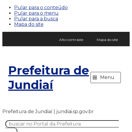
Pular para o conteúdo
Pular para o menu
Pular para a busca
Mapa do site
Alto contraste
Mapa do site
Prefeitura de
≡
Menu
Jundiaí
Prefeitura de Jundiaí | jundiai.sp.gov.br