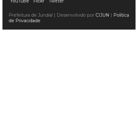
YouTube
Flickr
Twitter
Prefeitura de Jundiaí | Desenvolvido por
CIJUN
|
Política
de Privacidade