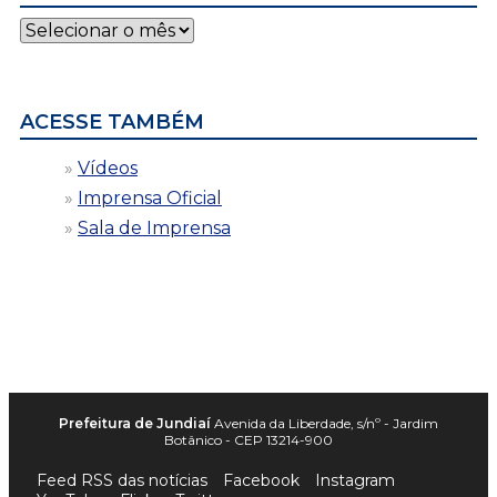
Notícias
por
data
ACESSE TAMBÉM
Vídeos
Imprensa Oficial
Sala de Imprensa
Prefeitura de Jundiaí
Avenida da Liberdade, s/nº - Jardim
Botânico - CEP 13214-900
Feed RSS das notícias
Facebook
Instagram