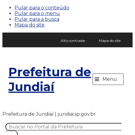
Pular para o conteúdo
Pular para o menu
Pular para a busca
Mapa do site
Alto contraste
Mapa do site
Prefeitura de
≡
Menu
Jundiaí
Prefeitura de Jundiaí | jundiai.sp.gov.br