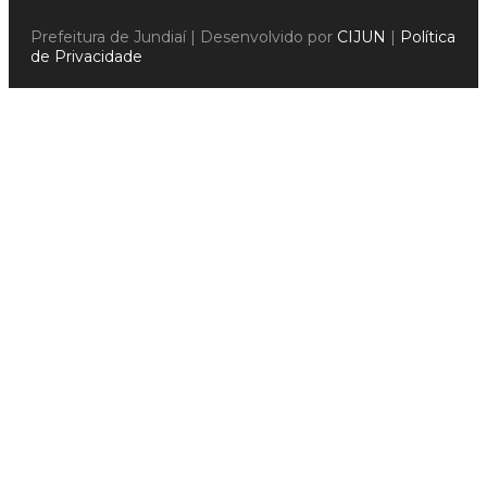
Prefeitura de Jundiaí | Desenvolvido por
CIJUN
|
Política
de Privacidade