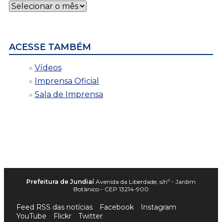
Notícias
por
data
ACESSE TAMBÉM
Vídeos
Imprensa Oficial
Sala de Imprensa
Prefeitura de Jundiaí
Avenida da Liberdade, s/nº - Jardim
Botânico - CEP 13214-900
Feed RSS das notícias
Facebook
Instagram
YouTube
Flickr
Twitter