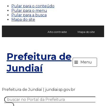
Pular para o conteúdo
Pular para o menu
Pular para a busca
Mapa do site
Alto contraste
Mapa do site
Prefeitura de
≡
Menu
Jundiaí
Prefeitura de Jundiaí | jundiai.sp.gov.br