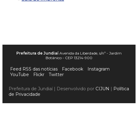
Prefeitura de Jundiaí
Avenida da Liberdade, s/nº - Jardim
Botânico - CEP 13214-900
Feed RSS das notícias
Facebook
Instagram
YouTube
Flickr
Twitter
Prefeitura de Jundiaí | Desenvolvido por
CIJUN
|
Política
de Privacidade