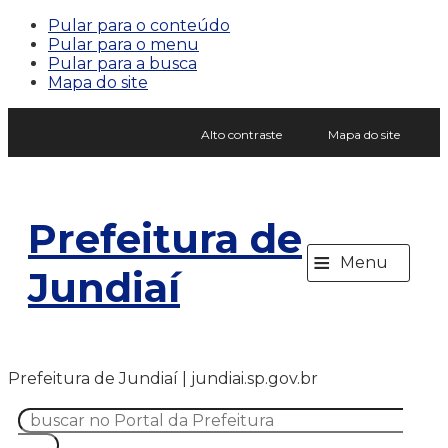
Pular para o conteúdo
Pular para o menu
Pular para a busca
Mapa do site
Alto contraste
Mapa do site
Prefeitura de
≡
Menu
Jundiaí
Prefeitura de Jundiaí | jundiai.sp.gov.br