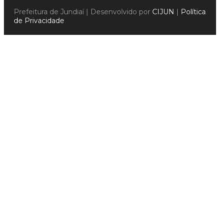
Prefeitura de Jundiaí | Desenvolvido por
CIJUN
|
Política
de Privacidade