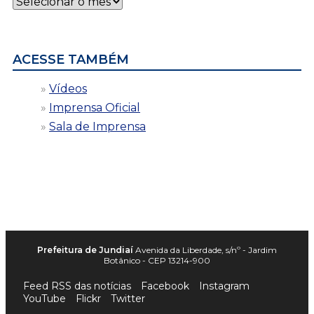
por
data
ACESSE TAMBÉM
Vídeos
Imprensa Oficial
Sala de Imprensa
Prefeitura de Jundiaí
Avenida da Liberdade, s/nº - Jardim
Botânico - CEP 13214-900
Feed RSS das notícias
Facebook
Instagram
YouTube
Flickr
Twitter