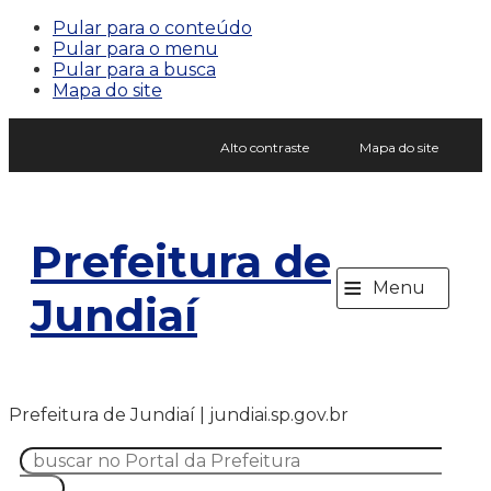
Pular para o conteúdo
Pular para o menu
Pular para a busca
Mapa do site
Alto contraste
Mapa do site
Prefeitura de
≡
Menu
Jundiaí
Prefeitura de Jundiaí | jundiai.sp.gov.br