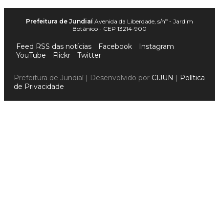
Prefeitura de Jundiaí
Avenida da Liberdade, s/nº - Jardim
Botânico - CEP 13214-900
Feed RSS das notícias
Facebook
Instagram
YouTube
Flickr
Twitter
Prefeitura de Jundiaí | Desenvolvido por
CIJUN
|
Política
de Privacidade