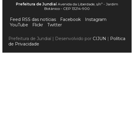
Prefeitura de Jundiaí
Avenida da Liberdade, s/nº - Jardim
Botânico - CEP 13214-900
Feed RSS das notícias
Facebook
Instagram
YouTube
Flickr
Twitter
Prefeitura de Jundiaí | Desenvolvido por
CIJUN
|
Política
de Privacidade