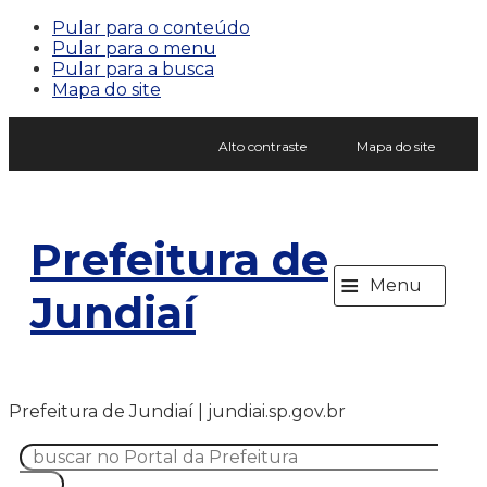
Pular para o conteúdo
Pular para o menu
Pular para a busca
Mapa do site
Alto contraste
Mapa do site
Prefeitura de
≡
Menu
Jundiaí
Prefeitura de Jundiaí | jundiai.sp.gov.br