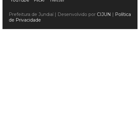
Prefeitura de Jundiaí | Desenvolvido por
CIJUN
|
Política
de Privacidade