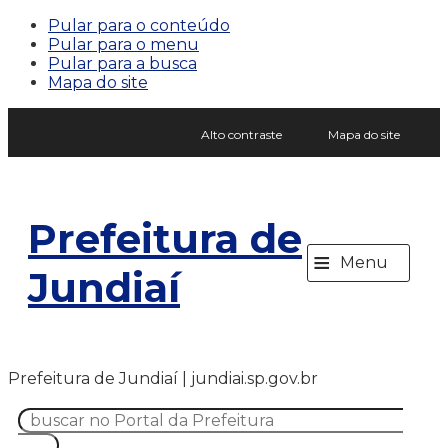
Pular para o conteúdo
Pular para o menu
Pular para a busca
Mapa do site
Alto contraste
Mapa do site
Prefeitura de
≡
Menu
Jundiaí
Prefeitura de Jundiaí | jundiai.sp.gov.br