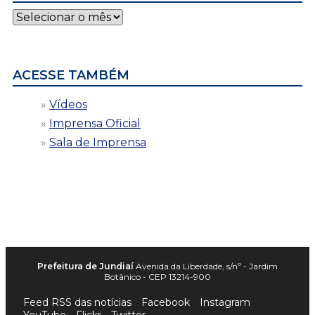
Notícias
por
data
ACESSE TAMBÉM
Vídeos
Imprensa Oficial
Sala de Imprensa
Prefeitura de Jundiaí
Avenida da Liberdade, s/nº - Jardim
Botânico - CEP 13214-900
Feed RSS das notícias
Facebook
Instagram
YouTube
Flickr
Twitter