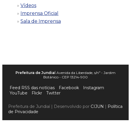
Vídeos
Imprensa Oficial
Sala de Imprensa
Prefeitura de Jundiaí
Avenida da Liberdade, s/nº - Jardim
Botânico - CEP 13214-900
Feed RSS das notícias
Facebook
Instagram
YouTube
Flickr
Twitter
Prefeitura de Jundiaí | Desenvolvido por
CIJUN
|
Política
de Privacidade