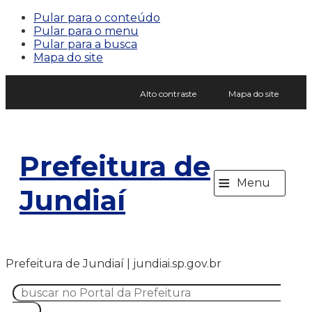
Pular para o conteúdo
Pular para o menu
Pular para a busca
Mapa do site
Alto contraste
Mapa do site
Prefeitura de
≡
Menu
Jundiaí
Prefeitura de Jundiaí | jundiai.sp.gov.br