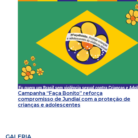
Campanha “Faça Bonito” reforça
compromisso de Jundiaí com a proteção de
crianças e adolescentes
GALERIA