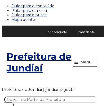
Pular para o conteúdo
Pular para o menu
Pular para a busca
Mapa do site
Alto contraste
Mapa do site
Prefeitura de
≡
Menu
Jundiaí
Prefeitura de Jundiaí | jundiai.sp.gov.br