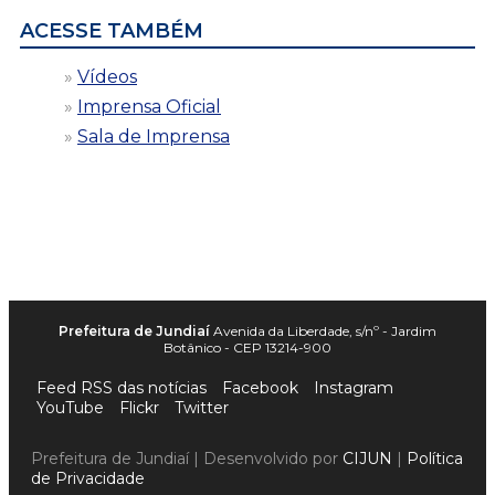
ACESSE TAMBÉM
Vídeos
Imprensa Oficial
Sala de Imprensa
Prefeitura de Jundiaí
Avenida da Liberdade, s/nº - Jardim
Botânico - CEP 13214-900
Feed RSS das notícias
Facebook
Instagram
YouTube
Flickr
Twitter
Prefeitura de Jundiaí | Desenvolvido por
CIJUN
|
Política
de Privacidade