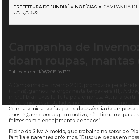
PREFEITURA DE JUNDIAÍ
»
NOTÍCIAS
»
CAMPANHA DE 
CALÇADOS
Campanha de Inverno: 
doam roupas, mantas 
Publicada em 11/06/2019 às 17:12
A Campanha de Inverno 2019, promovida pela Prefeit
(Funss), ganhou reforços nesta terça-feira (11). A 
microfibra novas foi feita pela empresa Astra, a par
cinco unidades instaladas no município. Segundo a 
Cunha, a iniciativa faz parte da essência da empresa
anos: “Quem, por algum motivo, não tinha roupa pa
felizes com o engajamento de todos”.
Elaine da Silva Almeida, que trabalha no setor de 
família e parentes próximos. “Busquei peças em no