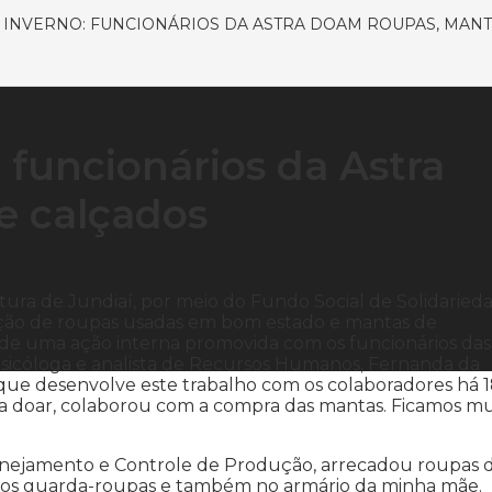
INVERNO: FUNCIONÁRIOS DA ASTRA DOAM ROUPAS, MANT
funcionários da Astra
e calçados
ura de Jundiaí, por meio do Fundo Social de Solidaried
doação de roupas usadas em bom estado e mantas de
tir de uma ação interna promovida com os funcionários das
psicóloga e analista de Recursos Humanos, Fernanda da
, que desenvolve este trabalho com os colaboradores há 
ra doar, colaborou com a compra das mantas. Ficamos mu
Planejamento e Controle de Produção, arrecadou roupas 
ssos guarda-roupas e também no armário da minha mãe.