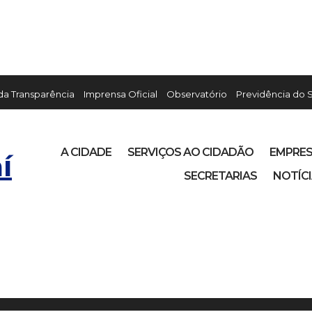
 da Transparência
Imprensa Oficial
Observatório
Previdência do 
A CIDADE
SERVIÇOS AO CIDADÃO
EMPRE
í
SECRETARIAS
NOTÍC