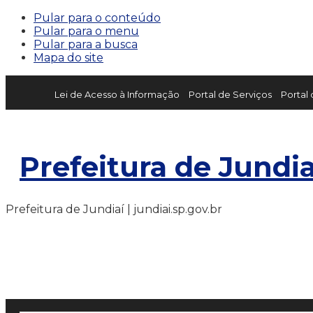
Pular para o conteúdo
Pular para o menu
Pular para a busca
Mapa do site
Lei de Acesso à Informação
Portal de Serviços
Portal
Prefeitura de Jundia
Prefeitura de Jundiaí | jundiai.sp.gov.br