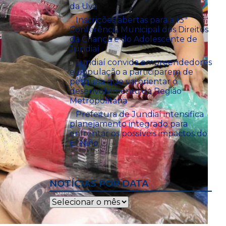
da Uva
Inscrições abertas para a 13ª
Conferência Municipal dos Direitos
da Criança e do Adolescente de
Jundiaí
Jundiaí convida empreendedores
e população a participarem de
pesquisa que vai orientar o
desenvolvimento da Região
Metropolitana
Prefeitura de Jundiaí intensifica
planejamento integrado para
enfrentar os possíveis impactos do
El Niño
NOTÍCIAS POR DATA
Notícias
por
data