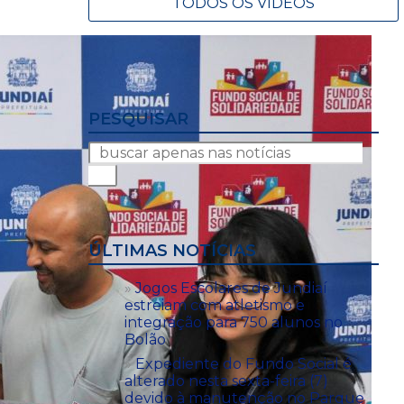
TODOS OS VÍDEOS
PESQUISAR
ÚLTIMAS NOTÍCIAS
Jogos Escolares de Jundiaí
estreiam com atletismo e
integração para 750 alunos no
Bolão
Expediente do Fundo Social é
alterado nesta sexta-feira (7)
devido à manutenção no Parque