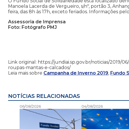
O Fundo Social de Solidariedade está localizado de
Manoela Lacerda de Vergueiro, s/nº, portão 3, Anh
feira, das 8h às 17h, exceto feriados. Informações pel
Assessoria de Imprensa
Foto: Fotógrafo PMJ
Link original: https://jundiai.sp.gov.br/noticias/201
roupas-mantas-e-calcados/
Leia mais sobre
Campanha de Inverno 2019
,
Fundo S
NOTÍCIAS RELACIONADAS
06/08/2026
04/08/2026