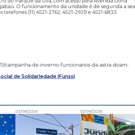
ntro do Parque da Uva, com acesso pela Avenida Dona
angabaú. O funcionamento da unidade é de segunda a sex
os telefones (11) 4521-2762, 4521-2929 e 4521-6833.
9/06/11/campanha-de-inverno-funcionarios-da-astra-doam-
ocial de Solidariedade (Funss)
03/08/2026
02/08/2026