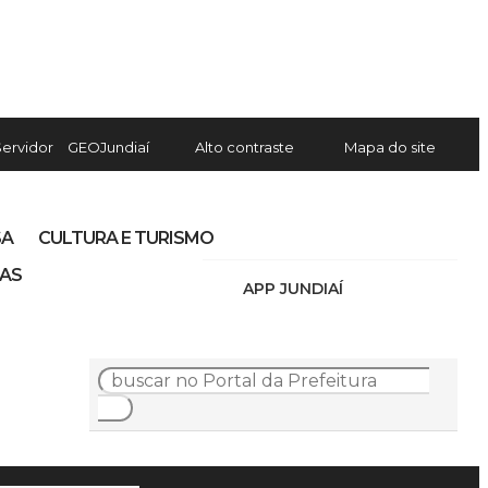
Servidor
GEOJundiaí
Alto contraste
Mapa do site
SA
CULTURA E TURISMO
IAS
APP JUNDIAÍ