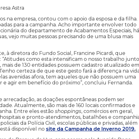
resa Astra
os na empresa, contou com o apoio da esposa e da filha.
doadas para a campanha. Acho importante envolver todo
funcionária do departamento de Acabamentos Especiais, h
ruas, vejo muitas pessoas precisando de uma blusa mais
, à diretora do Fundo Social, Francine Picardi, que
 “Atitudes como esta intensificam o nosso trabalho junto
e, mais de 130 entidades possuem cadastro atualizado e
enho certeza de que este gesto fará a diferença na vid
Pelas avenidas afora, tem aqueles que não possuem uma
 e agir em benefício do próximo”, concluiu Fernanda.
e arrecadação, as doações espontâneas podem ser
cidade. Atualmente, são mais de 160 locais confirmados e
anha. Entre eles estão
shoppings
, comércios em geral,
, hospitais e pronto-atendimentos, batalhões e companhi
 policiais da Polícia Civil, escolas públicas e privadas, além
 está disponível no
site da
Campanha de Inverno 2019.