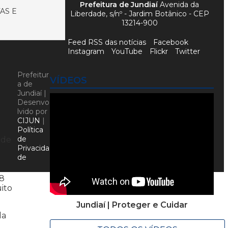
Prefeitura de Jundiaí
Avenida da
AS E
Liberdade, s/nº - Jardim Botânico - CEP
13214-900
Feed RSS das notícias
Facebook
Instagram
YouTube
Flickr
Twitter
Prefeitur
VÍDEOS
a de
Jundiaí |
Desenvo
lvido por
CIJUN
|
Política
de
ade
Privacida
de
18
ito
Jundiaí | Proteger e Cuidar
da