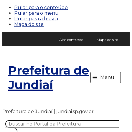
Pular para o conteúdo
Pular para o menu
Pular para a busca
Mapa do site
Alto contraste
Mapa do site
Prefeitura de
≡
Menu
Jundiaí
Prefeitura de Jundiaí | jundiai.sp.gov.br