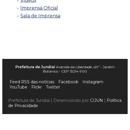
Vídeos
Imprensa Oficial
Sala de Imprensa
Prefeitura de Jundiaí
Avenida da Liberdade, s/nº - Jardim
Botânico - CEP 13214-900
Feed RSS das notícias
Facebook
Instagram
YouTube
Flickr
Twitter
Prefeitura de Jundiaí | Desenvolvido por
CIJUN
|
Política
de Privacidade