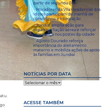
partir de segunda (10)
Moradores da Vila Residencial dos
Idosos participam de manhã de
convivência e integração
Jundiaí amplia ação para
organizar fiação aérea e reforçar
segurança nos postes da cidade
Agosto Dourado reforça
importância do aleitamento
materno e mobiliza ações de apoio
às famílias em Jundiaí
NOTÍCIAS POR DATA
Notícias
por
data
atu.
ACESSE TAMBÉM
ago