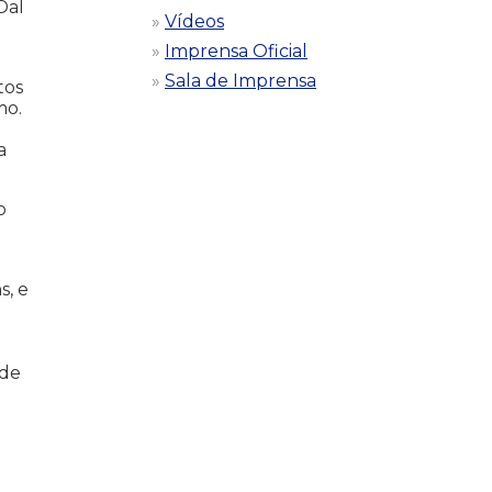
Dal
Vídeos
Imprensa Oficial
Sala de Imprensa
tos
mo.
a
o
s, e
 de