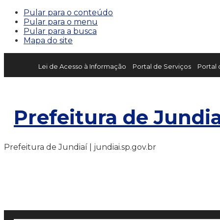
Pular para o conteúdo
Pular para o menu
Pular para a busca
Mapa do site
Lei de Acesso à Informação
Portal de Serviços
Portal
Prefeitura de Jundia
Prefeitura de Jundiaí | jundiai.sp.gov.br