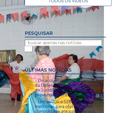
TODOS OS VÍDEOS
PESQUISAR
ÚLTIMAS NOTÍCIAS
De acordo com recomendação
da Defesa Civil do Estado, parques
de Jundiaí serão fechados
preventivamente neste sábado (8)
Linhas 704 e 528 recebem
melhorias para oferecer mais
comodidade aos passageiros a