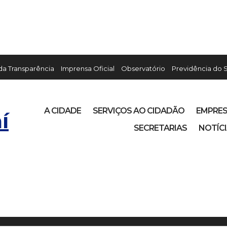
 da Transparência
Imprensa Oficial
Observatório
Previdência do 
A CIDADE
SERVIÇOS AO CIDADÃO
EMPRE
í
SECRETARIAS
NOTÍC