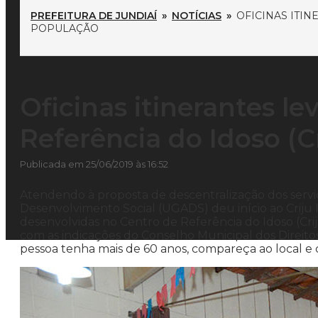
PREFEITURA DE JUNDIAÍ
»
NOTÍCIAS
»
OFICINAS ITIN
POPULAÇÃO
Oficinas itinerantes l
Referência do Idoso (C
Publicada em 25/06/2019 às 16:52
Atendendo à proposta de descentralização dos serviç
Desenvolvimento Social (UGADS) deu início ao Criju I
desenvolvidas no Centro de Referência do Idoso (Crij
com as indicações do Conselho Municipal dos Direitos 
pessoa tenha mais de 60 anos, compareça ao local e 