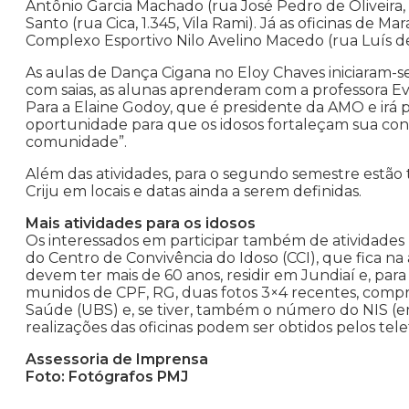
Antônio Garcia Machado (rua José Pedro de Oliveira, 
Santo (rua Cica, 1.345, Vila Rami). Já as oficinas de Ma
Complexo Esportivo Nilo Avelino Macedo (rua Luís d
As aulas de Dança Cigana no Eloy Chaves iniciaram-s
com saias, as alunas aprenderam com a professora Ev
Para a Elaine Godoy, que é presidente da AMO e irá pa
oportunidade para que os idosos fortaleçam sua co
comunidade”.
Além das atividades, para o segundo semestre estão
Criju em locais e datas ainda a serem definidas.
Mais atividades para os idosos
Os interessados em participar também de atividades no 
do Centro de Convivência do Idoso (CCI), que fica na
devem ter mais de 60 anos, residir em Jundiaí e, pa
munidos de CPF, RG, duas fotos 3×4 recentes, compro
Saúde (UBS) e, se tiver, também o número do NIS (em
realizações das oficinas podem ser obtidos pelos tele
Assessoria de Imprensa
Foto: Fotógrafos PMJ