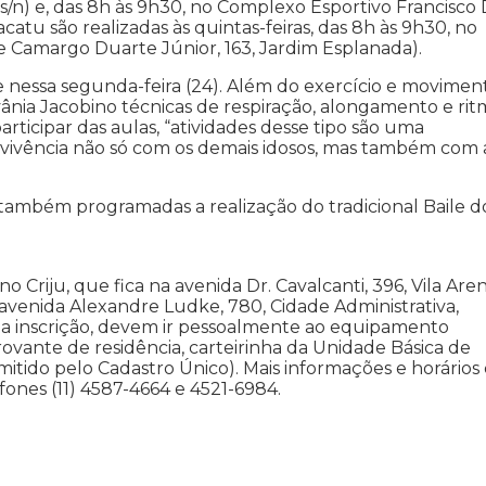
s/n) e, das 8h às 9h30, no Complexo Esportivo Francisco 
racatu são realizadas às quintas-feiras, das 8h às 9h30, no
e Camargo Duarte Júnior, 163, Jardim Esplanada).
e nessa segunda-feira (24). Além do exercício e movimen
ânia Jacobino técnicas de respiração, alongamento e rit
rticipar das aulas, “atividades desse tipo são uma
nvivência não só com os demais idosos, mas também com 
 também programadas a realização do tradicional Baile d
Criju, que fica na avenida Dr. Cavalcanti, 396, Vila Aren
 avenida Alexandre Ludke, 780, Cidade Administrativa,
ra a inscrição, devem ir pessoalmente ao equipamento
vante de residência, carteirinha da Unidade Básica de
itido pelo Cadastro Único). Mais informações e horários
fones (11) 4587-4664 e 4521-6984.