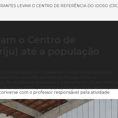
ERANTES LEVAM O CENTRO DE REFERÊNCIA DO IDOSO (CRIJ
evam o Centro de
riju) até a população
os à população, a Unidade de Gestão de Assistência e
tinerante, levando aos bairros oficinas como as
u). As opções de atividades e a escolha dos locais conta
da Pessoa Idosa (Comdipi) e, para participar, basta que 
converse com o professor responsável pela atividade.