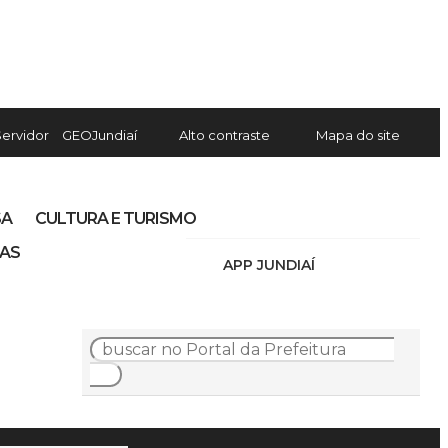
Servidor
GEOJundiaí
Alto contraste
Mapa do site
SA
CULTURA E TURISMO
IAS
APP JUNDIAÍ