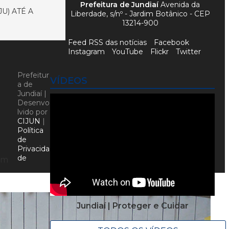
Prefeitura de Jundiaí
Avenida da
U) ATÉ A
Liberdade, s/nº - Jardim Botânico - CEP
13214-900
Feed RSS das notícias
Facebook
Instagram
YouTube
Flickr
Twitter
Prefeitur
VÍDEOS
a de
Jundiaí |
Desenvo
lvido por
CIJUN
|
Política
de
Privacida
de
ram
a
Jundiaí | Proteger e Cuidar