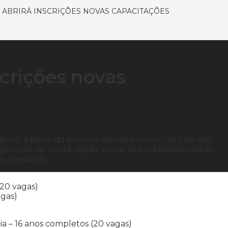
 ABRIRÁ INSCRIÇÕES NOVAS CAPACITAÇÕES
scrições novas
rirá, a partir da próxima semana, inscrições para seis
 geração de renda rápida. Entre as modalidades estão
 cronograma:
(20 vagas)
agas)
a – 16 anos completos (20 vagas)