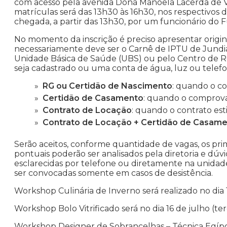
com acesso pela avenida Dona Manoela Lacerda de Ve
matrículas será das 13h30 às 16h30, nos respectivos d
chegada, a partir das 13h30, por um funcionário do F
No momento da inscrição é preciso apresentar origi
necessariamente deve ser o Carnê de IPTU de Jundiaí
Unidade Básica de Saúde (UBS) ou pelo Centro de Re
seja cadastrado ou uma conta de água, luz ou tel
RG ou Certidão de Nascimento
: quando o c
Certidão de Casamento
: quando o comprov
Contrato de Locação
: quando o contrato es
Contrato de Locação + Certidão de Casam
Serão aceitos, conforme quantidade de vagas, os prim
pontuais poderão ser analisados pela diretoria e d
esclarecidas por telefone ou diretamente na unidade
ser convocadas somente em casos de desistência.
Workshop Culinária de Inverno será realizado no dia 
Workshop Bolo Vitrificado será no dia 16 de julho (ter
Workshop Designer de Sobrancelhas – Técnica Egípcia