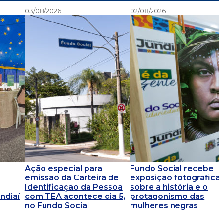
03/08/2026
02/08/2026
Ação especial para
Fundo Social recebe
a
emissão da Carteira de
exposição fotográfic
Identificação da Pessoa
sobre a história e o
ndiaí
com TEA acontece dia 5,
protagonismo das
no Fundo Social
mulheres negras