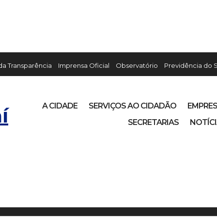
 da Transparência
Imprensa Oficial
Observatório
Previdência do 
A CIDADE
SERVIÇOS AO CIDADÃO
EMPRE
í
SECRETARIAS
NOTÍC