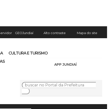
Servidor
GEOJundiaí
Alto contraste
Mapa do site
SA
CULTURA E TURISMO
IAS
APP JUNDIAÍ