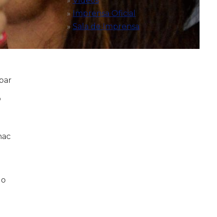
Vídeos
Imprensa Oficial
Sala de Imprensa
par
o
nac
do