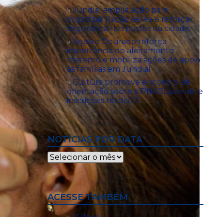
Jundiaí amplia ação para
organizar fiação aérea e reforçar
segurança nos postes da cidade
Agosto Dourado reforça
importância do aleitamento
materno e mobiliza ações de apoio
às famílias em Jundiaí
Cultura promove encontro de
orientação sobre a PNAB, que abre
inscrições no dia 10
NOTÍCIAS POR DATA
Notícias
por
data
ACESSE TAMBÉM