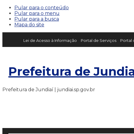
Pular para o conteúdo
Pular para o menu
Pular para a busca
Mapa do site
Lei de Acesso à Informação
Portal de Serviços
Portal
Prefeitura de Jundia
Prefeitura de Jundiaí | jundiai.sp.gov.br