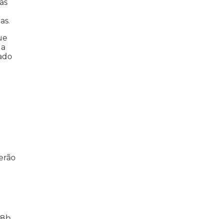
as
as.
ue
la
sado
erão
 8h