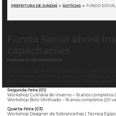
PREFEITURA DE JUNDIAÍ
»
NOTÍCIAS
»
FUNDO SOCIAL
Fundo Social abrirá in
capacitações
Publicada em 28/06/2019 às 14:53
O Fundo Social de Solidariedade de Jundiaí (Funss) ab
capacitações com foco na qualificação profissional e
Gastronomia, Artesanato e Beleza e Estética. Veja o
Segunda-feira (01)
Workshop Culinária de Inverno – 16 anos completos 
Workshop Bolo Vitrificado – 16 anos completos (20 v
Quarta-feira (03)
Workshop Designer de Sobrancelhas | Técnica Egípci