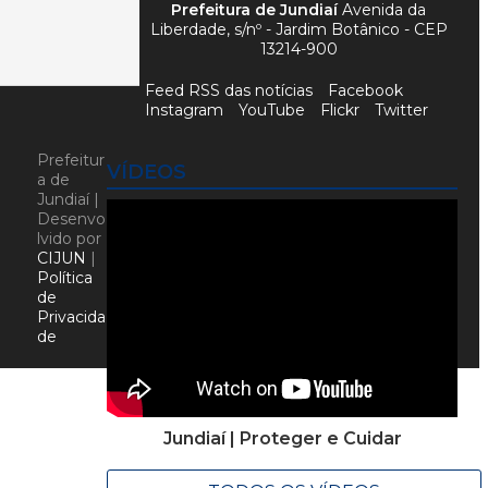
Prefeitura de Jundiaí
Avenida da
Liberdade, s/nº - Jardim Botânico - CEP
13214-900
Feed RSS das notícias
Facebook
Instagram
YouTube
Flickr
Twitter
Prefeitur
VÍDEOS
a de
Jundiaí |
Desenvo
lvido por
CIJUN
|
Política
de
Privacida
de
Jundiaí | Proteger e Cuidar