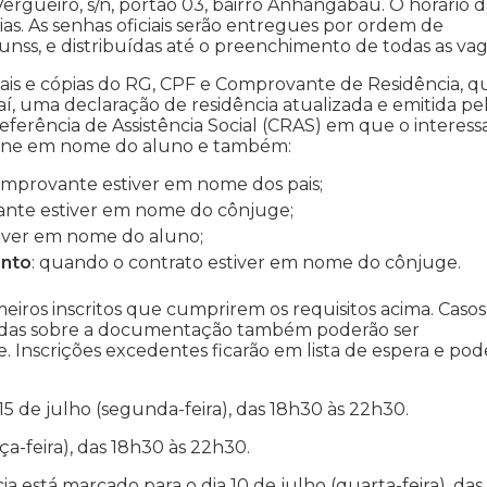
rgueiro, s/n, portão 03, bairro Anhangabaú. O horário d
ias. As senhas oficiais serão entregues por ordem de
unss, e distribuídas até o preenchimento de todas as vag
nais e cópias do RG, CPF e Comprovante de Residência, q
, uma declaração de residência atualizada e emitida pe
ferência de Assistência Social (CRAS) em que o interes
efone em nome do aluno e também:
omprovante estiver em nome dos pais;
ante estiver em nome do cônjuge;
tiver em nome do aluno;
ento
: quando o contrato estiver em nome do cônjuge.
eiros inscritos que cumprirem os requisitos acima. Casos
úvidas sobre a documentação também poderão ser
. Inscrições excedentes ficarão em lista de espera e pod
15 de julho (segunda-feira), das 18h30 às 22h30.
ça-feira), das 18h30 às 22h30.
 está marcado para o dia 10 de julho (quarta-feira), das