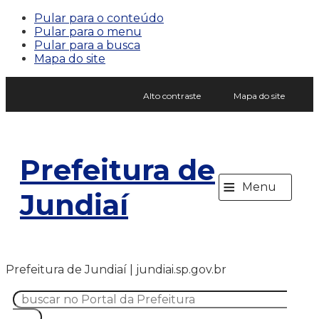
Pular para o conteúdo
Pular para o menu
Pular para a busca
Mapa do site
Alto contraste
Mapa do site
Prefeitura de
≡
Menu
Jundiaí
Prefeitura de Jundiaí | jundiai.sp.gov.br