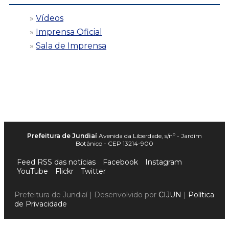
Vídeos
Imprensa Oficial
Sala de Imprensa
Prefeitura de Jundiaí
Avenida da Liberdade, s/nº - Jardim
Botânico - CEP 13214-900
Feed RSS das notícias
Facebook
Instagram
YouTube
Flickr
Twitter
Prefeitura de Jundiaí | Desenvolvido por
CIJUN
|
Política
de Privacidade