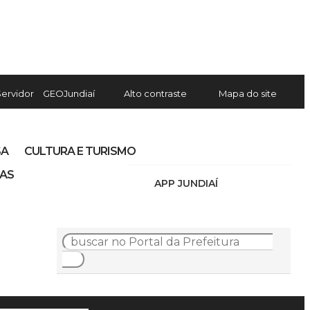
Servidor
GEOJundiaí
Alto contraste
Mapa do site
SA
CULTURA E TURISMO
IAS
APP JUNDIAÍ