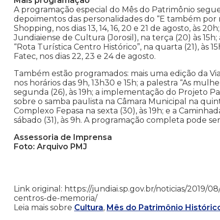
Mais programação
A programação especial do Mês do Patrimônio segue at
depoimentos das personalidades do “E também por m
Shopping, nos dias 13, 14, 16, 20 e 21 de agosto, às 2
Jundiaiense de Cultura (Jorosil), na terça (20) às 15
“Rota Turística Centro Histórico”, na quarta (21), às 1
Fatec, nos dias 22, 23 e 24 de agosto.
Também estão programados: mais uma edição da Via
nos horários das 9h, 13h30 e 15h; a palestra “As mulhe
segunda (26), às 19h; a implementação do Projeto Patr
sobre o samba paulista na Câmara Municipal na quinta-
Complexo Fepasa na sexta (30), às 19h; e a Caminh
sábado (31), às 9h. A programação completa pode se
Assessoria de Imprensa
Foto: Arquivo PMJ
Link original: https://jundiai.sp.gov.br/noticias/2019
centros-de-memoria/
Leia mais sobre
Cultura
,
Mês do Patrimônio Histórico