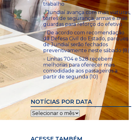
trabalho
Jundiaí avança com mais viaturas,
torres de segurança, armas e mais
guardas para reforço do efetivo
De acordo com recomendação
da Defesa Civil do Estado, parques
de Jundiaí serão fechados
preventivamente neste sábado (8)
Linhas 704 e 528 recebem
melhorias para oferecer mais
comodidade aos passageiros a
partir de segunda (10)
NOTÍCIAS POR DATA
Notícias
por
data
ACESSE TAMBÉM