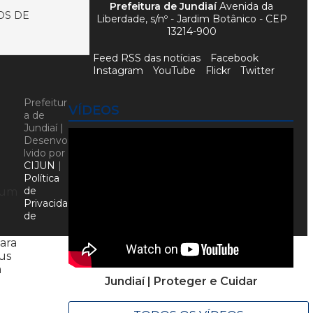
Prefeitura de Jundiaí
Avenida da
OS DE
Liberdade, s/nº - Jardim Botânico - CEP
13214-900
Feed RSS das notícias
Facebook
Instagram
YouTube
Flickr
Twitter
Prefeitur
VÍDEOS
a de
Jundiaí |
Desenvo
lvido por
CIJUN
|
Política
de
, um
Privacida
de
ara
eus
a
Jundiaí | Proteger e Cuidar