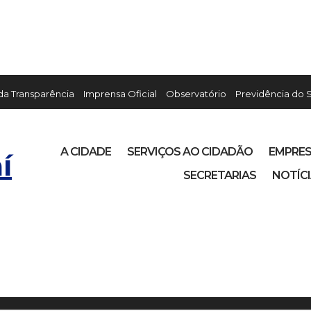
 da Transparência
Imprensa Oficial
Observatório
Previdência do 
A CIDADE
SERVIÇOS AO CIDADÃO
EMPRE
í
SECRETARIAS
NOTÍC