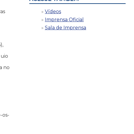
Vídeos
ras
o
Imprensa Oficial
Sala de Imprensa
),
quio
a no
-os-