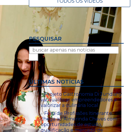
TODOS OS VÍDEOS
PESQUISAR
ÚLTIMAS NOTÍCIAS
Projeto Gastronomia Di Jundiahy
vai qualificar empreendedores e
valorizar a culinária local
Feira de Profissões Itinerante
chega ao Almerinda Chaves com
oportunidades de estudo,
qualificação e mercado de