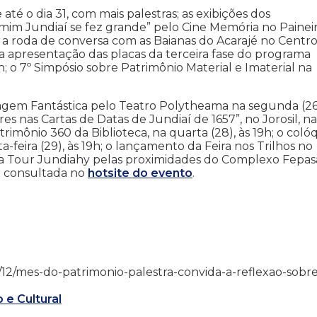
é o dia 31, com mais palestras; as exibições dos
im Jundiaí se fez grande” pelo Cine Memória no Painei
0h; a roda de conversa com as Baianas do Acarajé no Centr
h; a apresentação das placas da terceira fase do programa
5h; o 7º Simpósio sobre Patrimônio Material e Imaterial na
gem Fantástica pelo Teatro Polytheama na segunda (26
res nas Cartas de Datas de Jundiaí de 1657”, no Jorosil, na
imônio 360 da Biblioteca, na quarta (28), às 19h; o coló
feira (29), às 19h; o lançamento da Feira nos Trilhos no
ada Tour Jundiahy pelas proximidades do Complexo Fepas
r consultada no
hotsite do evento
.
/08/12/mes-do-patrimonio-palestra-convida-a-reflexao-sobre
 e Cultural