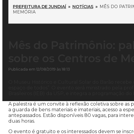
PREFEITURA DE JUNDIAÍ
»
NOTÍCIAS
»
MÊS DO PATRI
MEMÓRIA
Mês do Patrimônio: pal
sobre os Centros de M
Publicada em 12/08/2019 às 18:13
O Museu Histórico e Cultural Solar do Barão recebe n
espaço de todos”. O evento será ministrado pela prof
Brasileiros (IEB) da USP, e integra a programação do 
A palestra é um convite à reflexão coletiva sobre a
a guarda de bens materiais e imateriais, acesso a espec
antepassados. Estão disponíveis 80 vagas, para inter
duas horas.
O evento é gratuito e os interessados devem se insc