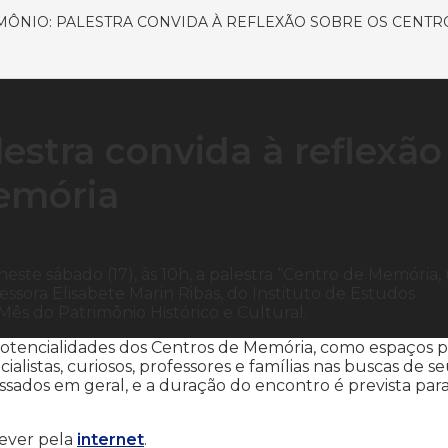
MÔNIO: PALESTRA CONVIDA À REFLEXÃO SOBRE OS CENTR
estra convida à reflexão
emória
este sábado (17), às 10h, a palestra “Centro de Memória
essora Elisabete Marin Ribas, do Instituto de Estudos
Mês do Patrimônio Histórico e Cultural.
s potencialidades dos Centros de Memória, como espaços p
ialistas, curiosos, professores e famílias nas buscas de s
essados em geral, e a duração do encontro é prevista par
rever pela
internet
.