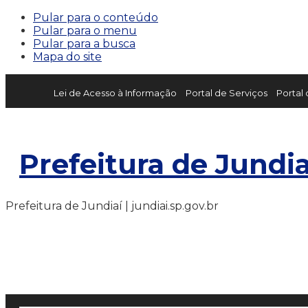
Pular para o conteúdo
Pular para o menu
Pular para a busca
Mapa do site
Lei de Acesso à Informação
Portal de Serviços
Portal
Prefeitura de Jundia
Prefeitura de Jundiaí | jundiai.sp.gov.br