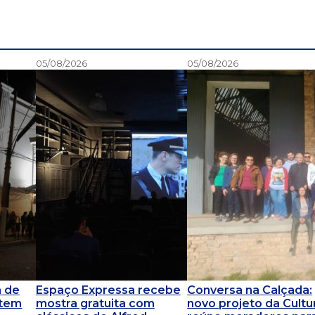
05/08/2026
05/08/2026
m de
Espaço Expressa recebe
Conversa na Calçada:
 tem
mostra gratuita com
novo projeto da Cultu