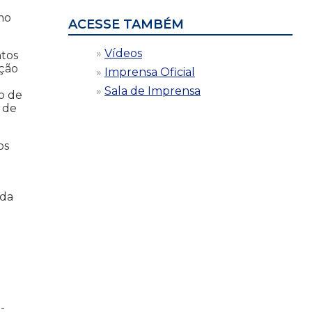
mo
ACESSE TAMBÉM
Vídeos
ntos
ação
Imprensa Oficial
Sala de Imprensa
o de
 de
os
ada
-