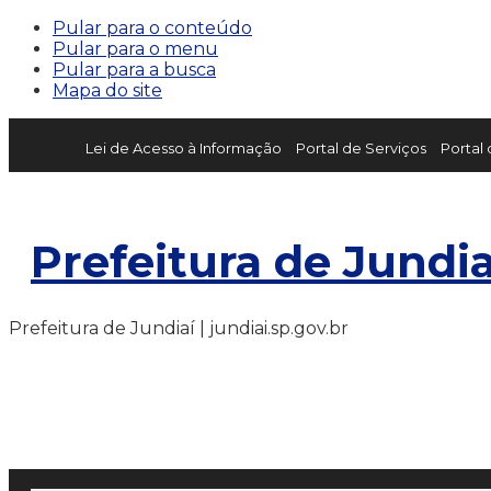
Pular para o conteúdo
Pular para o menu
Pular para a busca
Mapa do site
Lei de Acesso à Informação
Portal de Serviços
Portal
Prefeitura de Jundia
Prefeitura de Jundiaí | jundiai.sp.gov.br