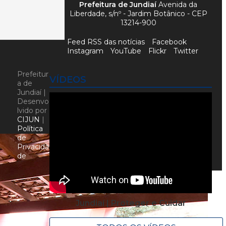
Prefeitura de Jundiaí
Avenida da
Liberdade, s/nº - Jardim Botânico - CEP
13214-900
Feed RSS das notícias
Facebook
Instagram
YouTube
Flickr
Twitter
Prefeitur
VÍDEOS
a de
Jundiaí |
Desenvo
lvido por
CIJUN
|
Política
de
Privacida
de
Jundiaí | Proteger e Cuidar