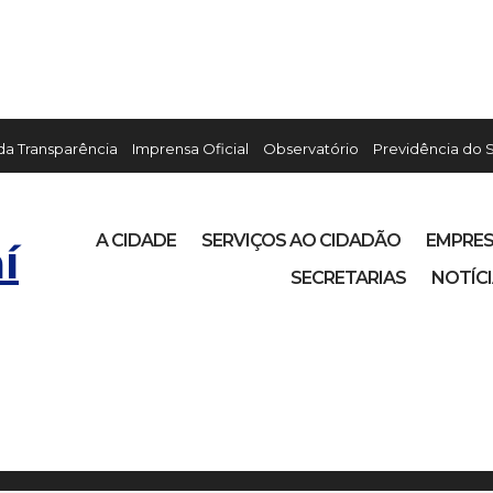
 da Transparência
Imprensa Oficial
Observatório
Previdência do 
A CIDADE
SERVIÇOS AO CIDADÃO
EMPRE
í
SECRETARIAS
NOTÍC