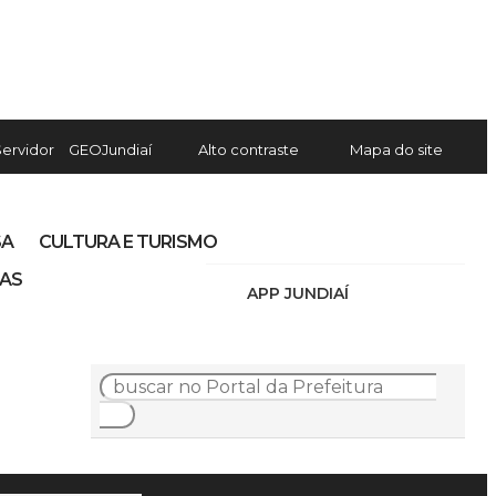
Servidor
GEOJundiaí
Alto contraste
Mapa do site
SA
CULTURA E TURISMO
IAS
APP JUNDIAÍ