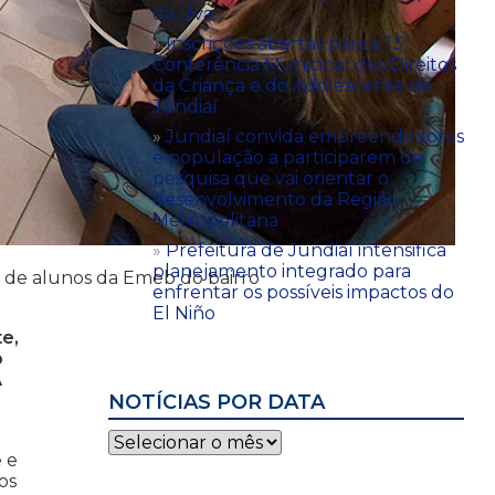
da Uva
Inscrições abertas para a 13ª
Conferência Municipal dos Direitos
da Criança e do Adolescente de
Jundiaí
Jundiaí convida empreendedores
e população a participarem de
pesquisa que vai orientar o
desenvolvimento da Região
Metropolitana
Prefeitura de Jundiaí intensifica
planejamento integrado para
s de alunos da Emeb do bairro
enfrentar os possíveis impactos do
El Niño
e,
o
A
NOTÍCIAS POR DATA
Notícias
por
 e
data
os