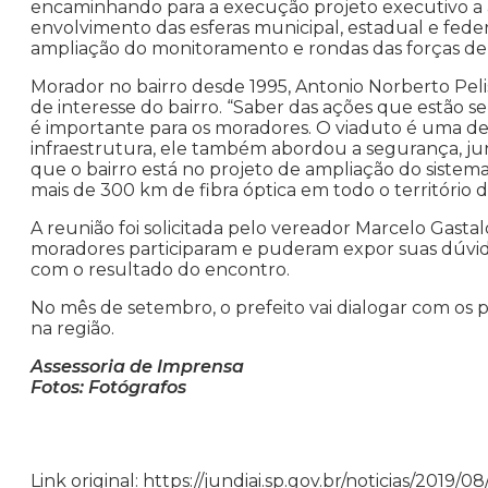
encaminhando para a execução projeto executivo a
envolvimento das esferas municipal, estadual e fede
ampliação do monitoramento e rondas das forças de
Morador no bairro desde 1995, Antonio Norberto Pel
de interesse do bairro. “Saber das ações que estão 
é importante para os moradores. O viaduto é uma de
infraestrutura, ele também abordou a segurança, j
que o bairro está no projeto de ampliação do siste
mais de 300 km de fibra óptica em todo o território 
A reunião foi solicitada pelo vereador Marcelo Gast
moradores participaram e puderam expor suas dúvidas
com o resultado do encontro.
No mês de setembro, o prefeito vai dialogar com os 
na região.
Assessoria de Imprensa
Fotos: Fotógrafos
Link original: https://jundiai.sp.gov.br/noticias/201