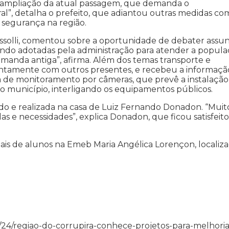
 ampliação da atual passagem, que demanda o
ral”, detalha o prefeito, que adiantou outras medidas co
 segurança na região.
issolli, comentou sobre a oportunidade de debater assu
sendo adotadas pela administração para atender a popul
manda antiga”, afirma. Além dos temas transporte e
untamente com outros presentes, e recebeu a informaçã
ma de monitoramento por câmeras, que prevê a instalação
do município, interligando os equipamentos públicos.
aldo e realizada na casa de Luiz Fernando Donadon. “Muit
 e necessidades”, explica Donadon, que ficou satisfeito
pais de alunos na Emeb Maria Angélica Lorençon, localiz
9/08/24/regiao-do-corrupira-conhece-projetos-para-melhoria