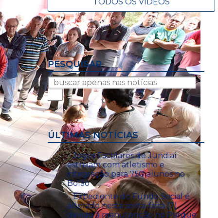
TODOS OS VÍDEOS
PESQUISAR
ÚLTIMAS NOTÍCIAS
Jogos Escolares de Jundiaí
estreiam com atletismo e
integração para 750 alunos no
Bolão
Expediente do Fundo Social é
alterado nesta sexta-feira (7)
devido à manutenção no Parque