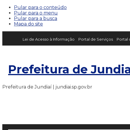
Pular para o conteúdo
Pular para o menu
Pular para a busca
Mapa do site
Lei de Acesso à Informação
Portal de Serviços
Portal
Prefeitura de Jundia
Prefeitura de Jundiaí | jundiai.sp.gov.br