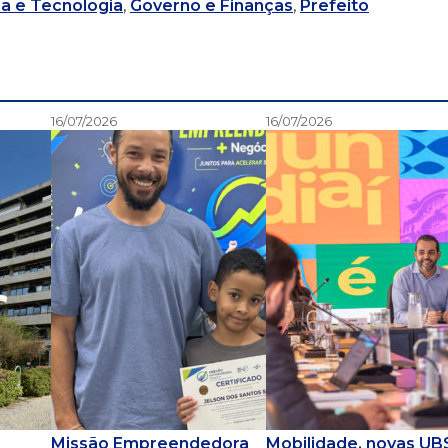
a e Tecnologia
,
Governo e Finanças
,
Prefeito
16/07/2026
16/07/2026
Missão Empreendedora
Mobilidade, novas UB