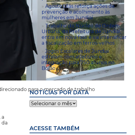
Agosto Lilás reforça ações de
prevenção e acolhimento às
mulheres em Jundiaí
Trabalho do Núcleo de Ordem
Urbana, da Prefeitura de Jundiaí,
entra em nova fase e vai intensificar
a fiscalização em ferros-velhos
Jogos Escolares de Jundiaí
estreiam com atletismo e
integração para 750 alunos no
Bolão
direcionado para o mercado de trabalho
NOTÍCIAS POR DATA
Notícias
por
data
 a
l da
ACESSE TAMBÉM