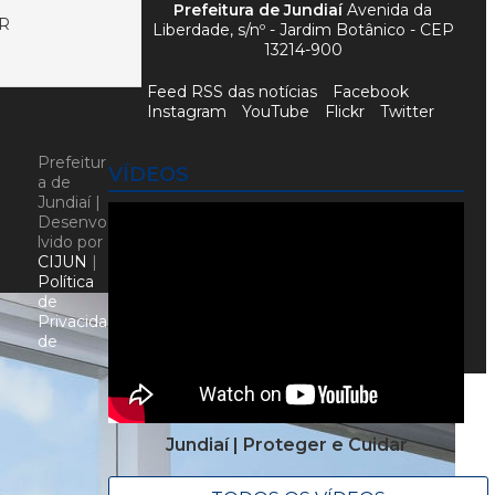
Prefeitura de Jundiaí
Avenida da
R
Liberdade, s/nº - Jardim Botânico - CEP
13214-900
Feed RSS das notícias
Facebook
Instagram
YouTube
Flickr
Twitter
Prefeitur
VÍDEOS
a de
Jundiaí |
Desenvo
lvido por
CIJUN
|
Política
de
Privacida
de
Jundiaí | Proteger e Cuidar