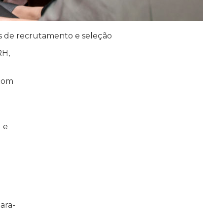
as de recrutamento e seleção
RH,
 com
 e
ara-