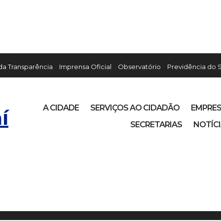
 da Transparência
Imprensa Oficial
Observatório
Previdência do 
A CIDADE
SERVIÇOS AO CIDADÃO
EMPRE
í
SECRETARIAS
NOTÍC