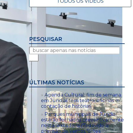
TODOS OS VÍDEOS
PESQUISAR
ÚLTIMAS NOTÍCIAS
Agenda Cultural: fim de semana
em Jundiaí tem teatro, oficinas e
contação de histórias
Parques municipais de Jundiaí
estarão fechados preventivamente
nesta sexta-feira (7) devido à
previsão de ventos fortes