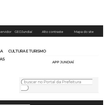
Servidor
GEOJundiaí
Alto contraste
Mapa do site
SA
CULTURA E TURISMO
IAS
APP JUNDIAÍ