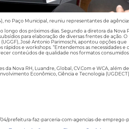
(4), no Paço Municipal, reuniu representantes de agênci
ao longo dos próximos dias. Segundo a diretora da Nova 
ubsídios para elaboração de diversas frentes de ação. O
 (UGGF), José Antonio Parimoschi, apontou opções que
sos rápidos e workshops. “Entendemos as necessidades e
oferecer conteúdos de qualidade nos formatos consumidos
es da Nova RH, Luandre, Global, CV.Com e WCA, além de
senvolvimento Econômico, Ciência e Tecnologia (UGDECT)
9/09/04/prefeitura-faz-parceria-com-agencias-de-emprego-p