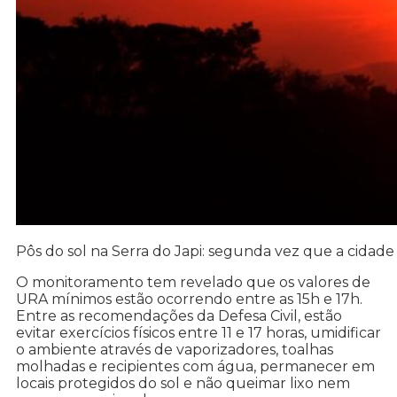
Pôs do sol na Serra do Japi: segunda vez que a cidad
O monitoramento tem revelado que os valores de
URA mínimos estão ocorrendo entre as 15h e 17h.
Entre as recomendações da Defesa Civil, estão
evitar exercícios físicos entre 11 e 17 horas, umidificar
o ambiente através de vaporizadores, toalhas
molhadas e recipientes com água, permanecer em
locais protegidos do sol e não queimar lixo nem