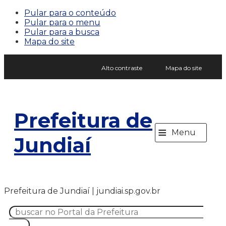
Pular para o conteúdo
Pular para o menu
Pular para a busca
Mapa do site
Alto contraste
Mapa do site
Prefeitura de
≡
Menu
Jundiaí
Prefeitura de Jundiaí | jundiai.sp.gov.br