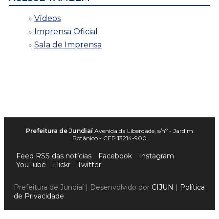
Vídeos
Imprensa Oficial
Sala de Imprensa
Prefeitura de Jundiaí
Avenida da Liberdade, s/nº - Jardim
Botânico - CEP 13214-900
Feed RSS das notícias
Facebook
Instagram
YouTube
Flickr
Twitter
Prefeitura de Jundiaí | Desenvolvido por
CIJUN
|
Política
de Privacidade