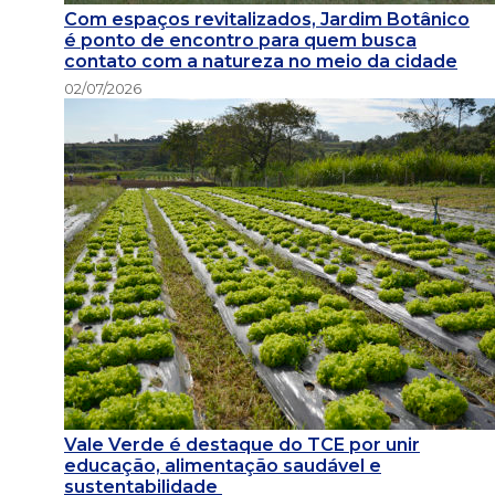
Com espaços revitalizados, Jardim Botânico
é ponto de encontro para quem busca
contato com a natureza no meio da cidade
02/07/2026
Vale Verde é destaque do TCE por unir
educação, alimentação saudável e
sustentabilidade