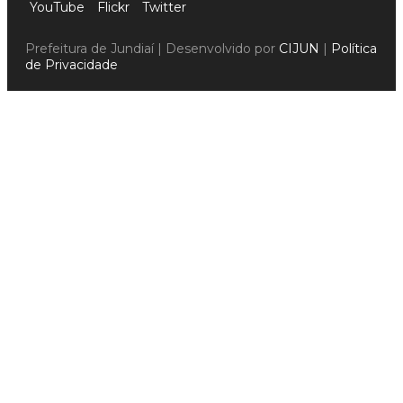
YouTube
Flickr
Twitter
Prefeitura de Jundiaí | Desenvolvido por
CIJUN
|
Política
de Privacidade