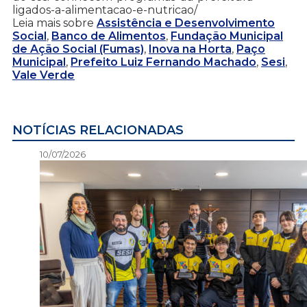
ligados-a-alimentacao-e-nutricao/
Leia mais sobre
Assistência e Desenvolvimento
Social
,
Banco de Alimentos
,
Fundação Municipal
de Ação Social (Fumas)
,
Inova na Horta
,
Paço
Municipal
,
Prefeito Luiz Fernando Machado
,
Sesi
,
Vale Verde
NOTÍCIAS RELACIONADAS
10/07/2026