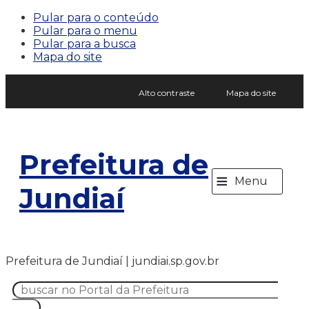
Pular para o conteúdo
Pular para o menu
Pular para a busca
Mapa do site
Alto contraste
Mapa do site
Prefeitura de
≡
Menu
Jundiaí
Prefeitura de Jundiaí | jundiai.sp.gov.br