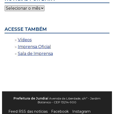
Notícias
por
data
ACESSE TAMBÉM
Vídeos
Imprensa Oficial
Sala de Imprensa
Prefeitura de Jundiaí
Avenida da Liberdade, s/nº - Jardim
Botânico - CEP 13214-900
Feed RSS das notícias
Facebook
Instagram