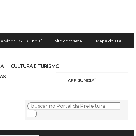
Servidor
GEOJundiaí
Alto contraste
Mapa do site
SA
CULTURA E TURISMO
IAS
APP JUNDIAÍ