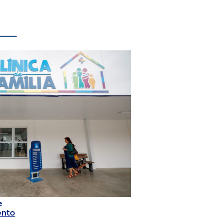
e
ento