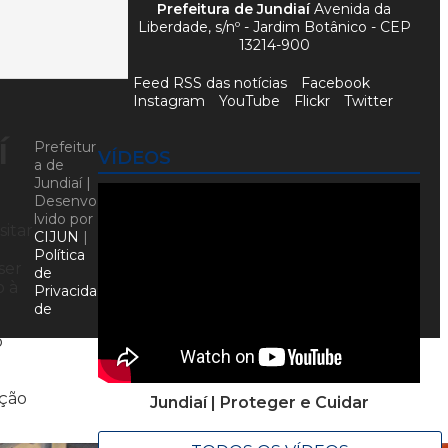
Prefeitura de Jundiaí
Avenida da
Liberdade, s/nº - Jardim Botânico - CEP
13214-900
Feed RSS das notícias
Facebook
Instagram
YouTube
Flickr
Twitter
í
Prefeitur
VÍDEOS
a de
Jundiaí |
Desenvo
lvido por
sitar
CIJUN
|
Política
ser
de
o à
Privacida
de
o
oção
Jundiaí | Proteger e Cuidar