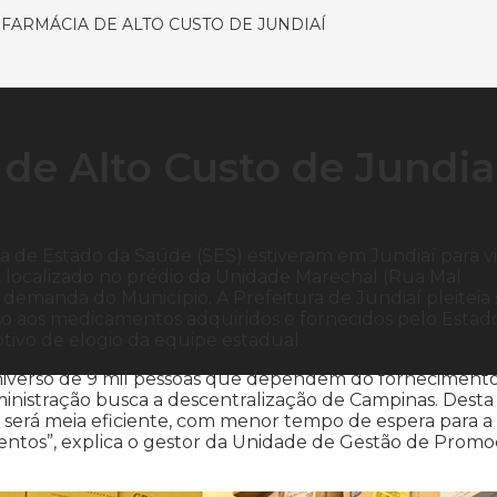
 FARMÁCIA DE ALTO CUSTO DE JUNDIAÍ
 de Alto Custo de Jundia
ia de Estado da Saúde (SES) estiveram em Jundiaí para vi
 localizado no prédio da Unidade Marechal (Rua Mal
a demanda do Município. A Prefeitura de Jundiaí pleiteia 
esso aos medicamentos adquiridos e fornecidos pelo Estad
tivo de elogio da equipe estadual.
niverso de 9 mil pessoas que dependem do forneciment
dministração busca a descentralização de Campinas. Desta
será meia eficiente, com menor tempo de espera para a
ntos”, explica o gestor da Unidade de Gestão de Prom