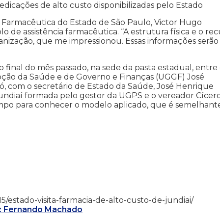
dicações de alto custo disponibilizadas pelo Estado
 Farmacêutica do Estado de São Paulo, Victor Hugo
o de assistência farmacêutica. “A estrutura física e o re
nização, que me impressionou. Essas informações serão
o final do mês passado, na sede da pasta estadual, entre
oção da Saúde e de Governo e Finanças (UGGF) José
, com o secretário de Estado da Saúde, José Henrique
undiaí formada pelo gestor da UGPS e o vereador Cícer
mpo para conhecer o modelo aplicado, que é semelhant
0/15/estado-visita-farmacia-de-alto-custo-de-jundiai/
iz Fernando Machado