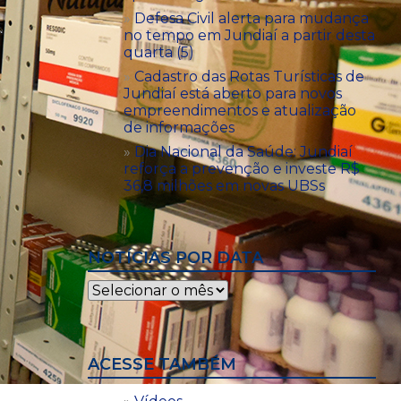
Defesa Civil alerta para mudança
no tempo em Jundiaí a partir desta
quarta (5)
Cadastro das Rotas Turísticas de
Jundiaí está aberto para novos
empreendimentos e atualização
de informações
Dia Nacional da Saúde: Jundiaí
reforça a prevenção e investe R$
36,8 milhões em novas UBSs
NOTÍCIAS POR DATA
Notícias
por
data
ACESSE TAMBÉM