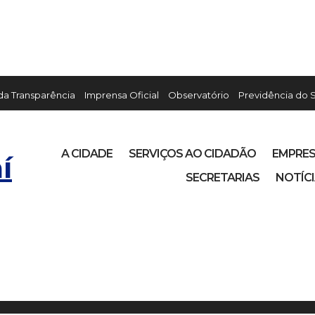
 da Transparência
Imprensa Oficial
Observatório
Previdência do 
A CIDADE
SERVIÇOS AO CIDADÃO
EMPRE
í
SECRETARIAS
NOTÍC