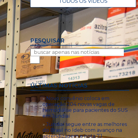
TODOS OS VÍDEOS
PESQUISAR
ÚLTIMAS NOTÍCIAS
Novo convênio coloca em
operação 204 novas vagas de
hemodiálise para pacientes do SUS
em Jundiaí
Jundiaí segue entre as melhores
do Brasil no Ideb com avanço na
aprendizagem e nota 7,1