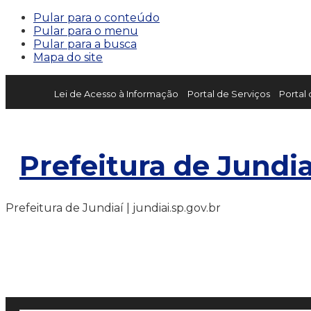
Pular para o conteúdo
Pular para o menu
Pular para a busca
Mapa do site
Lei de Acesso à Informação
Portal de Serviços
Portal
Prefeitura de Jundia
Prefeitura de Jundiaí | jundiai.sp.gov.br