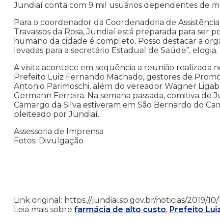
Jundiaí conta com 9 mil usuários dependentes de me
Para o coordenador da Coordenadoria de Assistência
Travassos da Rosa, Jundiaí está preparada para ser pol
humano da cidade é completo. Posso destacar a orga
levadas para a secretário Estadual de Saúde”, elogia.
A visita acontece em sequência a reunião realizada n
Prefeito Luiz Fernando Machado, gestores de Prom
Antonio Parimoschi, além do vereador Wagner Ligabó
Germann Ferreira. Na semana passada, comitiva de J
Camargo da Silva estiveram em São Bernardo do Ca
pleiteado por Jundiaí.
Assessoria de Imprensa
Fotos: Divulgação
Link original: https://jundiai.sp.gov.br/noticias/2019/1
Leia mais sobre
farmácia de alto custo
,
Prefeito Lu