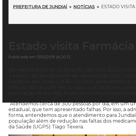
PREFEITURA DE JUNDIAÍ
»
NOTÍCIAS
»
ESTADO VISITA
Estado visita Farmácia
Publicada em 15/10/2019 às 20:13
Na manhã desta terça-feira (15), técnicos da Secretar
o espaço de atendimento da Farmácia de Alto Custo,
Deodoro da Fonseca, 836 – Centro), para identificar 
polo de distribuição em Jundiaí, que facilitará o ac
população de Jundiaí. A estrutura encontrada foi mo
“Atendemos cerca de 300 pessoas por dia, em um u
estadual, que tem apresentado falhas. Por isso, a a
forma, entendemos que o atendimento para Jundiaí 
população além de redução nas faltas dos medicame
da Saúde (UGPS) Tiago Texera.