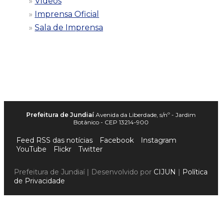
Vídeos
Imprensa Oficial
Sala de Imprensa
Prefeitura de Jundiaí
Avenida da Liberdade, s/nº - Jardim
Botânico - CEP 13214-900
Feed RSS das notícias
Facebook
Instagram
YouTube
Flickr
Twitter
Prefeitura de Jundiaí | Desenvolvido por
CIJUN
|
Política
de Privacidade