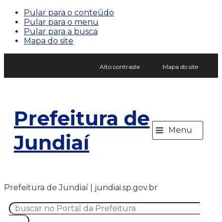
Pular para o conteúdo
Pular para o menu
Pular para a busca
Mapa do site
Alto contraste
Mapa do site
Prefeitura de
≡
Menu
Jundiaí
Prefeitura de Jundiaí | jundiai.sp.gov.br