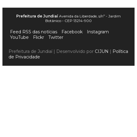
Prefeitura de Jundiaí
Avenida da Liberdade, s/nº - Jardim
Botânico - CEP 13214-900
Feed RSS das notícias
Facebook
Instagram
YouTube
Flickr
Twitter
Prefeitura de Jundiaí | Desenvolvido por
CIJUN
|
Política
de Privacidade