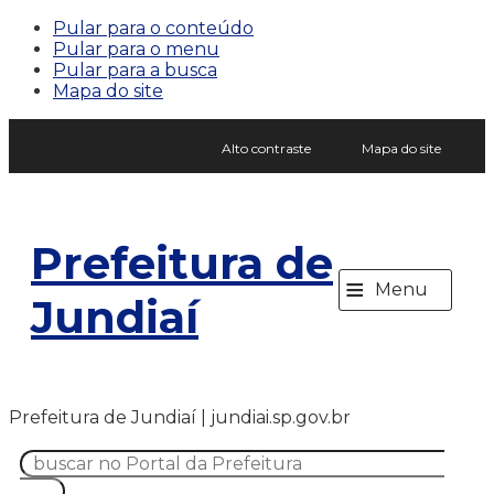
Pular para o conteúdo
Pular para o menu
Pular para a busca
Mapa do site
Alto contraste
Mapa do site
Prefeitura de
≡
Menu
Jundiaí
Prefeitura de Jundiaí | jundiai.sp.gov.br