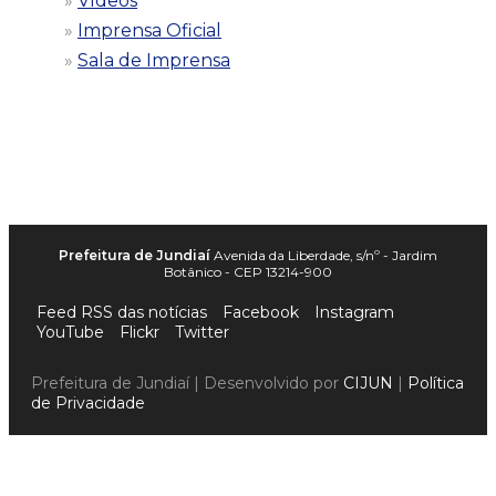
Vídeos
Imprensa Oficial
Sala de Imprensa
Prefeitura de Jundiaí
Avenida da Liberdade, s/nº - Jardim
Botânico - CEP 13214-900
Feed RSS das notícias
Facebook
Instagram
YouTube
Flickr
Twitter
Prefeitura de Jundiaí | Desenvolvido por
CIJUN
|
Política
de Privacidade