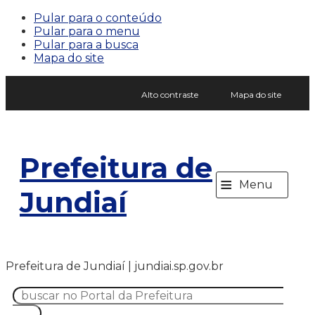
Pular para o conteúdo
Pular para o menu
Pular para a busca
Mapa do site
Alto contraste
Mapa do site
Prefeitura de
≡
Menu
Jundiaí
Prefeitura de Jundiaí | jundiai.sp.gov.br