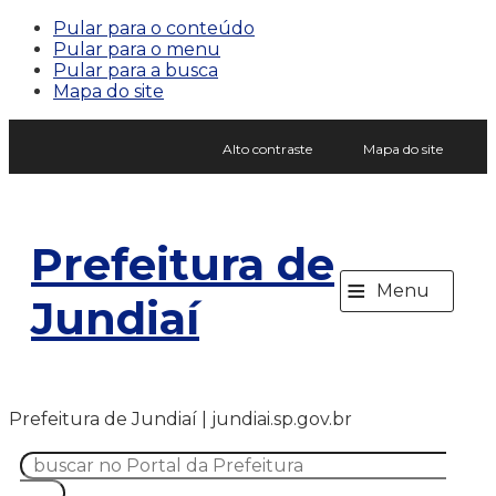
Pular para o conteúdo
Pular para o menu
Pular para a busca
Mapa do site
Alto contraste
Mapa do site
Prefeitura de
≡
Menu
Jundiaí
Prefeitura de Jundiaí | jundiai.sp.gov.br