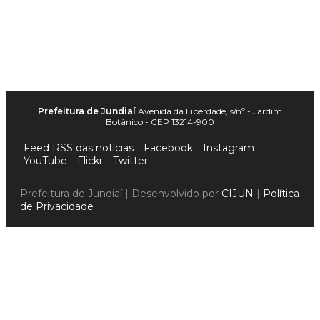
Prefeitura de Jundiaí
Avenida da Liberdade, s/nº - Jardim
Botânico - CEP 13214-900
Feed RSS das notícias
Facebook
Instagram
YouTube
Flickr
Twitter
Prefeitura de Jundiaí | Desenvolvido por
CIJUN
|
Política
de Privacidade