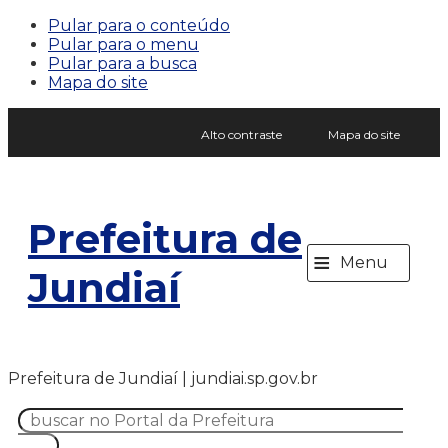
Pular para o conteúdo
Pular para o menu
Pular para a busca
Mapa do site
Alto contraste
Mapa do site
Prefeitura de
≡
Menu
Jundiaí
Prefeitura de Jundiaí | jundiai.sp.gov.br