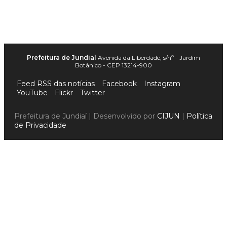
Prefeitura de Jundiaí
Avenida da Liberdade, s/nº - Jardim
Botânico - CEP 13214-900
Feed RSS das notícias
Facebook
Instagram
YouTube
Flickr
Twitter
Prefeitura de Jundiaí | Desenvolvido por
CIJUN
|
Política
de Privacidade