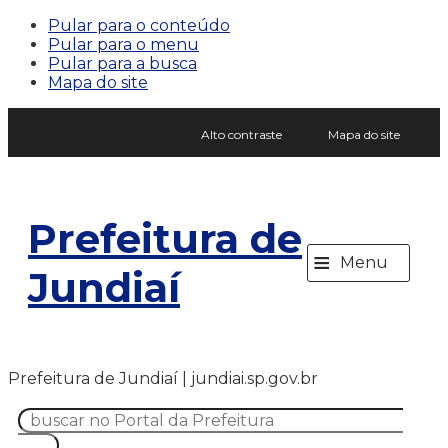
Pular para o conteúdo
Pular para o menu
Pular para a busca
Mapa do site
Alto contraste
Mapa do site
Prefeitura de
≡
Menu
Jundiaí
Prefeitura de Jundiaí | jundiai.sp.gov.br