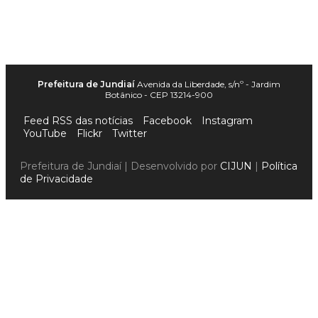
Prefeitura de Jundiaí
Avenida da Liberdade, s/nº - Jardim
Botânico - CEP 13214-900
Feed RSS das notícias
Facebook
Instagram
YouTube
Flickr
Twitter
Prefeitura de Jundiaí | Desenvolvido por
CIJUN
|
Política
de Privacidade