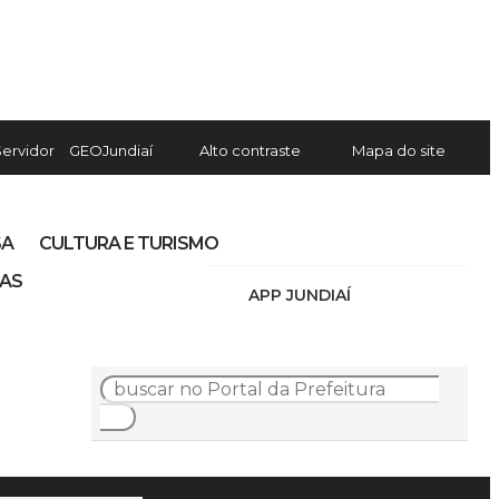
Servidor
GEOJundiaí
Alto contraste
Mapa do site
SA
CULTURA E TURISMO
IAS
APP JUNDIAÍ