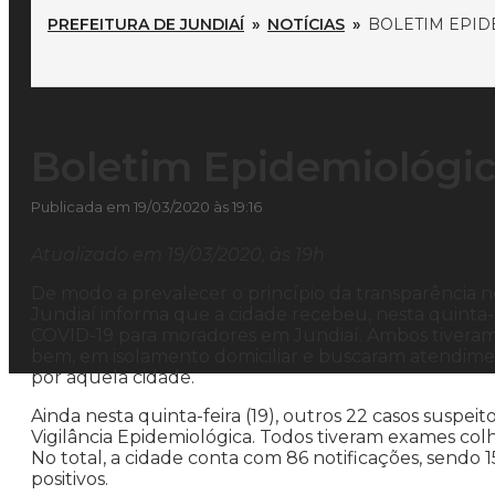
PREFEITURA DE JUNDIAÍ
»
NOTÍCIAS
»
BOLETIM EPID
Boletim Epidemiológic
Publicada em 19/03/2020 às 19:16
Atualizado em 19/03/2020, às 19h
De modo a prevalecer o princípio da transparência no
Jundiaí informa que a cidade recebeu, nesta quinta-f
COVID-19 para moradores em Jundiaí. Ambos tiveram c
bem, em isolamento domiciliar e buscaram atendimen
por aquela cidade.
Ainda nesta quinta-feira (19), outros 22 casos suspei
Vigilância Epidemiológica. Todos tiveram exames colh
No total, a cidade conta com 86 notificações, sendo 
positivos.