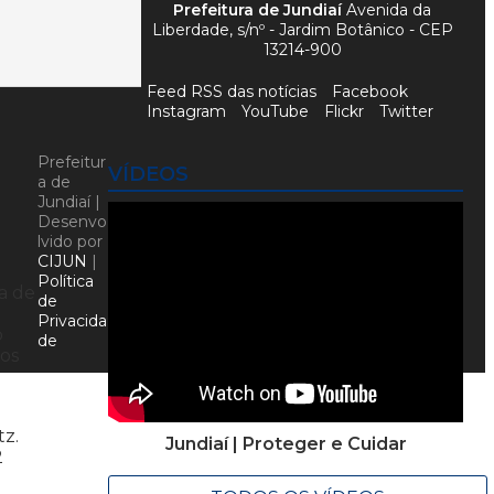
Prefeitura de Jundiaí
Avenida da
Liberdade, s/nº - Jardim Botânico - CEP
13214-900
Feed RSS das notícias
Facebook
Instagram
YouTube
Flickr
Twitter
Prefeitur
VÍDEOS
a de
Jundiaí |
Desenvo
lvido por
CIJUN
|
Política
a de
de
Privacida
o
de
dos
tz.
Jundiaí | Proteger e Cuidar
2