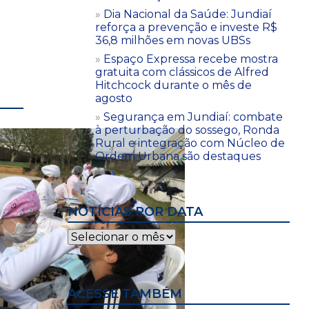
Dia Nacional da Saúde: Jundiaí
reforça a prevenção e investe R$
36,8 milhões em novas UBSs
Espaço Expressa recebe mostra
gratuita com clássicos de Alfred
Hitchcock durante o mês de
agosto
Segurança em Jundiaí: combate
à perturbação do sossego, Ronda
Rural e integração com Núcleo de
Ordem Urbana são destaques
NOTÍCIAS POR DATA
Notícias
por
data
ACESSE TAMBÉM