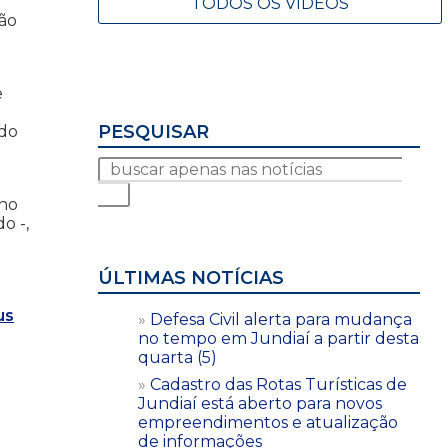
TODOS OS VÍDEOS
ção
e
PESQUISAR
 do
ano
o -,
ÚLTIMAS NOTÍCIAS
us
Defesa Civil alerta para mudança
no tempo em Jundiaí a partir desta
quarta (5)
Cadastro das Rotas Turísticas de
Jundiaí está aberto para novos
empreendimentos e atualização
de informações