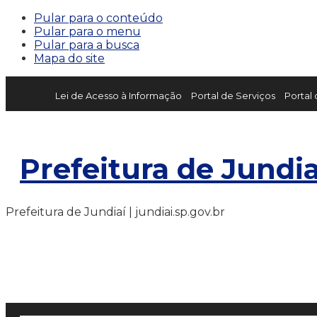
Pular para o conteúdo
Pular para o menu
Pular para a busca
Mapa do site
Lei de Acesso à Informação
Portal de Serviços
Portal
Prefeitura de Jundia
Prefeitura de Jundiaí | jundiai.sp.gov.br