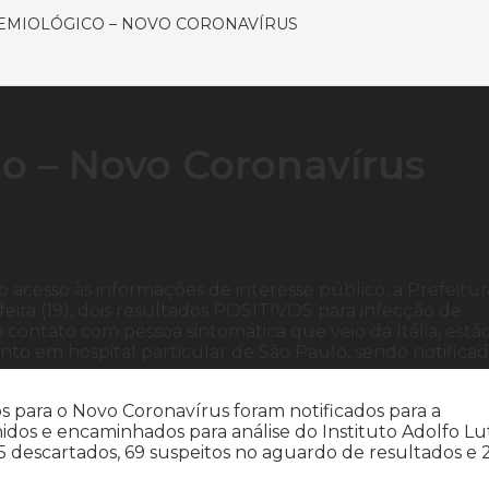
EMIOLÓGICO – NOVO CORONAVÍRUS
o – Novo Coronavírus
 acesso às informações de interesse público, a Prefeitur
eira (19), dois resultados POSITIVOS para infecção de
ontato com pessoa sintomática que veio da Itália, estã
to em hospital particular de São Paulo, sendo notifica
tos para o Novo Coronavírus foram notificados para a
idos e encaminhados para análise do Instituto Adolfo Lu
15 descartados, 69 suspeitos no aguardo de resultados e 