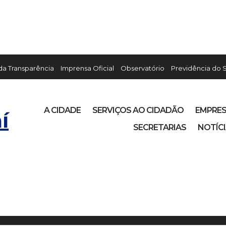
 da Transparência
Imprensa Oficial
Observatório
Previdência do 
A CIDADE
SERVIÇOS AO CIDADÃO
EMPRE
í
SECRETARIAS
NOTÍC