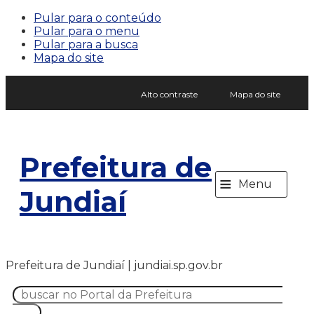
Pular para o conteúdo
Pular para o menu
Pular para a busca
Mapa do site
Alto contraste
Mapa do site
Prefeitura de
≡
Menu
Jundiaí
Prefeitura de Jundiaí | jundiai.sp.gov.br