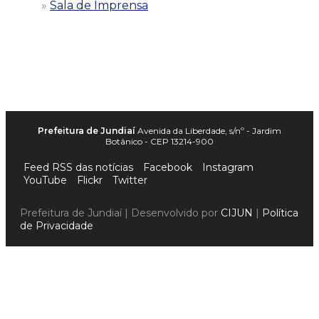
Sala de Imprensa
Prefeitura de Jundiaí
Avenida da Liberdade, s/nº - Jardim
Botânico - CEP 13214-900
Feed RSS das notícias
Facebook
Instagram
YouTube
Flickr
Twitter
Prefeitura de Jundiaí | Desenvolvido por
CIJUN
|
Política
de Privacidade