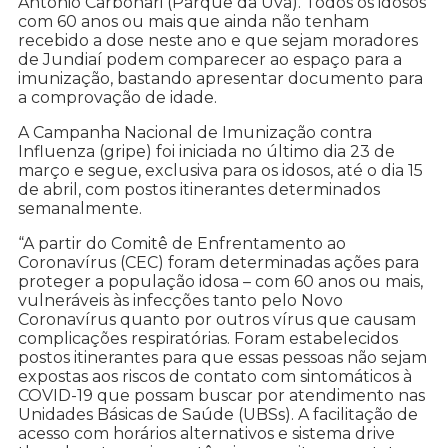
Antonio Carbonari (Parque da Uva). Todos os idosos
com 60 anos ou mais que ainda não tenham
recebido a dose neste ano e que sejam moradores
de Jundiaí podem comparecer ao espaço para a
imunização, bastando apresentar documento para
a comprovação de idade.
A Campanha Nacional de Imunização contra
Influenza (gripe) foi iniciada no último dia 23 de
março e segue, exclusiva para os idosos, até o dia 15
de abril, com postos itinerantes determinados
semanalmente.
“A partir do Comitê de Enfrentamento ao
Coronavírus (CEC) foram determinadas ações para
proteger a população idosa – com 60 anos ou mais,
vulneráveis às infecções tanto pelo Novo
Coronavírus quanto por outros vírus que causam
complicações respiratórias. Foram estabelecidos
postos itinerantes para que essas pessoas não sejam
expostas aos riscos de contato com sintomáticos à
COVID-19 que possam buscar por atendimento nas
Unidades Básicas de Saúde (UBSs). A facilitação de
acesso com horários alternativos e sistema drive