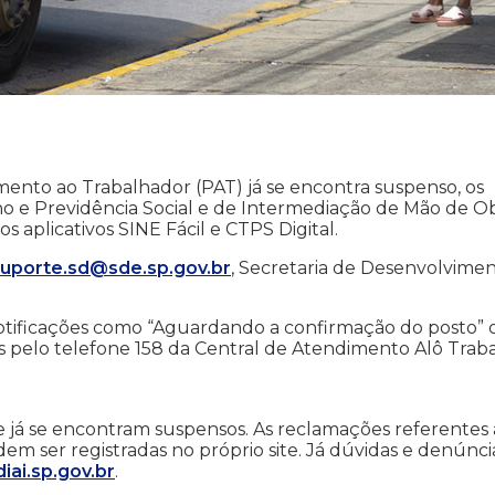
ento ao Trabalhador (PAT) já se encontra suspenso, os
o e Previdência Social e de Intermediação de Mão de O
os aplicativos SINE Fácil e CTPS Digital.
suporte.sd@sde.sp.gov.br
, Secretaria de Desenvolvime
tificações como “Aguardando a confirmação do posto” 
s pelo telefone 158 da Central de Atendimento Alô Trab
.
e já se encontram suspensos. As reclamações referentes 
em ser registradas no próprio site. Já dúvidas e denúnci
iai.sp.gov.br
.