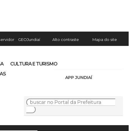
Servidor
GEOJundiaí
Alto contraste
Mapa do site
SA
CULTURA E TURISMO
IAS
APP JUNDIAÍ