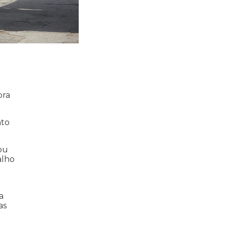
bra
nto
ou
alho
a
as