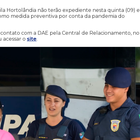
ila Hortolândia não terão expediente nesta quinta (09) e
m como medida preventiva por conta da pandemia do
 contato com a DAE pela Central de Relacionamento, no
u acessar o
site
.