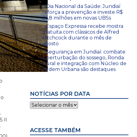
Dia Nacional da Saúde: Jundiaí
reforça a prevenção e investe R$
36,8 milhões em novas UBSs
Espaço Expressa recebe mostra
gratuita com clássicos de Alfred
Hitchcock durante o mês de
agosto
Segurança em Jundiaí: combate
à perturbação do sossego, Ronda
Rural e integração com Núcleo de
Ordem Urbana são destaques
o
NOTÍCIAS POR DATA
 o
Notícias
por
o
data
 II
.
ACESSE TAMBÉM
00),