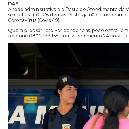
DAE
A sede administrativa e o Posto de Atendimento da V
sexta-feira (10). Os demais Postos já não funciona
Coronavírus (Covid-19).
Quem precisar resolver pendências, pode entrar em
telefone 0800 133 155, com atendimento 24 horas, o