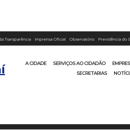
 da Transparência
Imprensa Oficial
Observatório
Previdência do 
A CIDADE
SERVIÇOS AO CIDADÃO
EMPRE
í
SECRETARIAS
NOTÍC