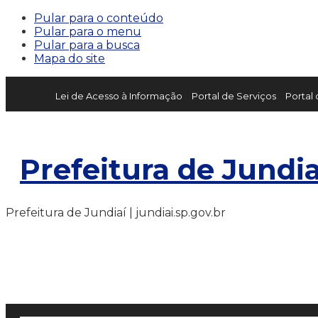
Pular para o conteúdo
Pular para o menu
Pular para a busca
Mapa do site
Lei de Acesso à Informação
Portal de Serviços
Portal
Prefeitura de Jundia
Prefeitura de Jundiaí | jundiai.sp.gov.br