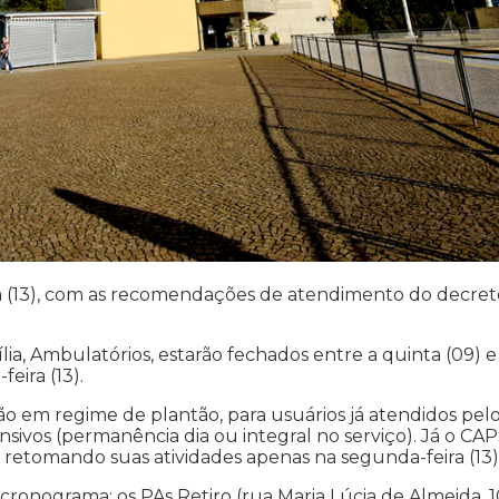
a (13), com as recomendações de atendimento do decret
lia, Ambulatórios, estarão fechados entre a quinta (09) e
eira (13).
ão em regime de plantão, para usuários já atendidos pel
sivos (permanência dia ou integral no serviço). Já o CAPS
 retomando suas atividades apenas na segunda-feira (13)
onograma: os PAs Retiro (rua Maria Lúcia de Almeida, 1