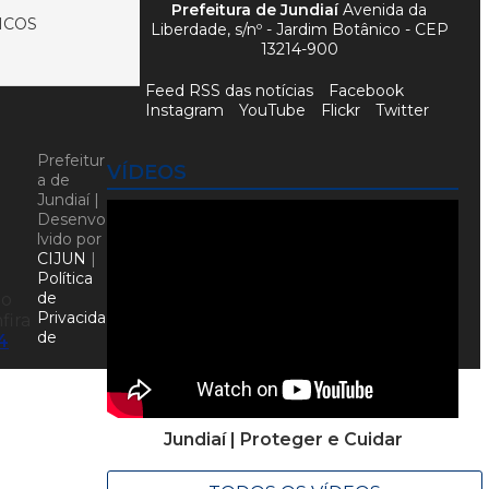
Prefeitura de Jundiaí
Avenida da
ICOS
Liberdade, s/nº - Jardim Botânico - CEP
13214-900
Feed RSS das notícias
Facebook
Instagram
YouTube
Flickr
Twitter
Prefeitur
VÍDEOS
a de
Jundiaí |
Desenvo
lvido por
CIJUN
|
Política
de
do
Privacida
nfira
de
4
Jundiaí | Proteger e Cuidar