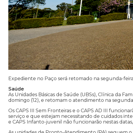
Expediente no Paço será retomado na segunda-feir
Saúde
As Unidades Básicas de Saúde (UBSs), Clínica da Famí
domingo (12), e retomam o atendimento na segunda-f
Os CAPS III Sem Fronteiras e o CAPS AD III funcionar
serviço e que estejam necessitando de cuidados inten
e CAPS Infanto-juvenil não funcionarão nestas datas,
As unidades de Pronto-Atendimento (PA) seguem o cr