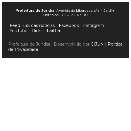
Prefeitura de Jundiaí
Avenida da Liberdade, s/nº - Jardim
Botânico - CEP 13214-900
Feed RSS das notícias
Facebook
Instagram
YouTube
Flickr
Twitter
Prefeitura de Jundiaí | Desenvolvido por
CIJUN
|
Política
de Privacidade