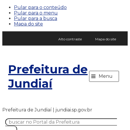
Pular para o conteúdo
Pular para o menu
Pular para a busca
Mapa do site
Alto contraste
Mapa do site
Prefeitura de
≡
Menu
Jundiaí
Prefeitura de Jundiaí | jundiai.sp.gov.br