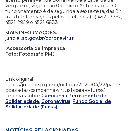
acesso pela avenida Dona Manoela Lacerda de
Vergueiro, s/n, portão 03, bairro Anhangabaú. O
funcionamento é de segunda a sexta-feira, das 8h
às 17h. Informações pelos telefones: (11) 4521-2762,
4521-2929 e 4521-6833.
MAIS INFORMAÇÕES:
jundiai.sp.gov.br/coronavirus
Assessoria de Imprensa
Foto: Fotógrafo PMJ
Link original:
https://jundiai.sp.gov.br/noticias/2020/04/22/pao-e-
poesia-faz-campanha-virtual-para-o-funss/
Leia mais sobre
Campanha Permanente de
Solidariedade
,
Coronavírus
,
Fundo Social de
Solidariedade (Funss)
NOTÍCIAS RELACIONADAS