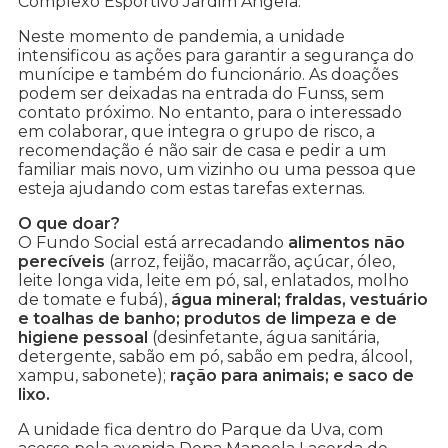
Complexo Esportivo Jardim Ângela.
Neste momento de pandemia, a unidade
intensificou as ações para garantir a segurança do
munícipe e também do funcionário. As doações
podem ser deixadas na entrada do Funss, sem
contato próximo. No entanto, para o interessado
em colaborar, que integra o grupo de risco, a
recomendação é não sair de casa e pedir a um
familiar mais novo, um vizinho ou uma pessoa que
esteja ajudando com estas tarefas externas.
O que doar?
O Fundo Social está arrecadando
alimentos não
perecíveis
(arroz, feijão, macarrão, açúcar, óleo,
leite longa vida, leite em pó, sal, enlatados, molho
de tomate e fubá),
água mineral; fraldas, vestuário
e toalhas de banho; produtos de limpeza e de
higiene pessoal
(desinfetante, água sanitária,
detergente, sabão em pó, sabão em pedra, álcool,
xampu, sabonete);
ração para animais; e saco de
lixo.
A unidade fica dentro do Parque da Uva, com