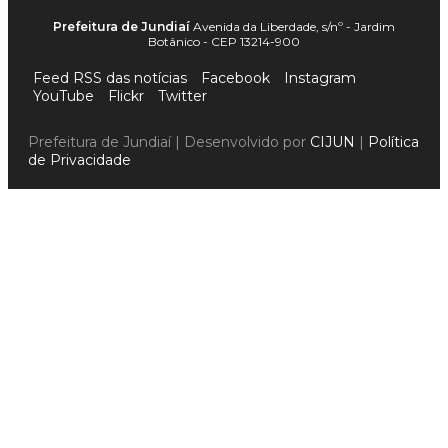
Prefeitura de Jundiaí
Avenida da Liberdade, s/nº - Jardim
Botânico - CEP 13214-900
Feed RSS das notícias
Facebook
Instagram
YouTube
Flickr
Twitter
Prefeitura de Jundiaí | Desenvolvido por
CIJUN
|
Política
de Privacidade