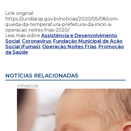
Link original:
https://jundiai.sp.gov.br/noticias/2020/05/08/com-
queda-da-temperatura-prefeitura-da-inicio-a-
operacao-noites-frias-2020/
Leia mais sobre
Assistência e Desenvolvimento
Social
,
Coronavírus
,
Fundação Municipal de Ação
Social (Fumas)
,
Operação Noites Frias
,
Promoção
da Saúde
NOTÍCIAS RELACIONADAS
07/08/2026