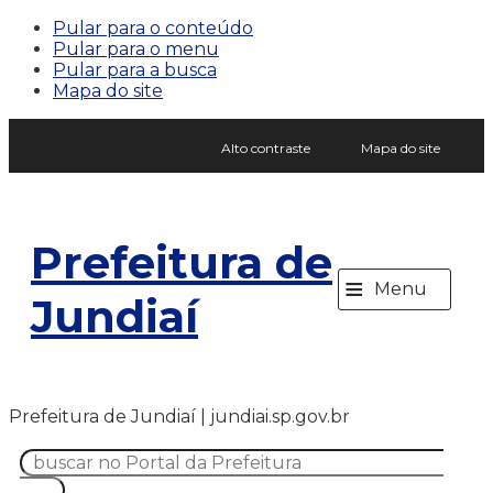
Pular para o conteúdo
Pular para o menu
Pular para a busca
Mapa do site
Alto contraste
Mapa do site
Prefeitura de
≡
Menu
Jundiaí
Prefeitura de Jundiaí | jundiai.sp.gov.br