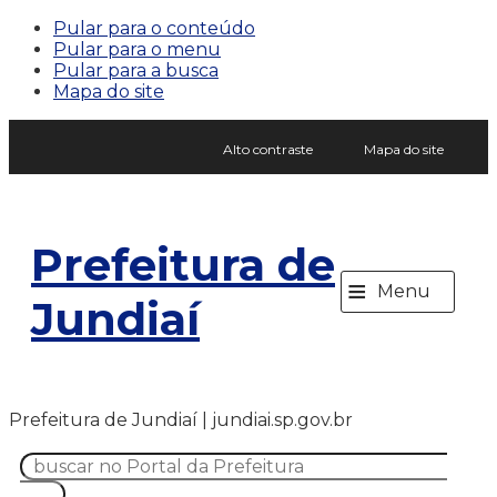
Pular para o conteúdo
Pular para o menu
Pular para a busca
Mapa do site
Alto contraste
Mapa do site
Prefeitura de
≡
Menu
Jundiaí
Prefeitura de Jundiaí | jundiai.sp.gov.br