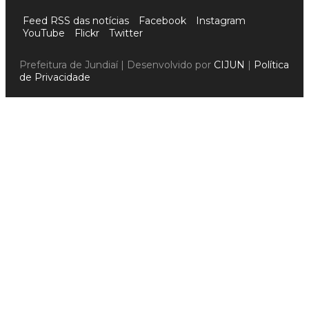
Feed RSS das notícias
Facebook
Instagram
YouTube
Flickr
Twitter
Prefeitura de Jundiaí | Desenvolvido por
CIJUN
|
Política
de Privacidade