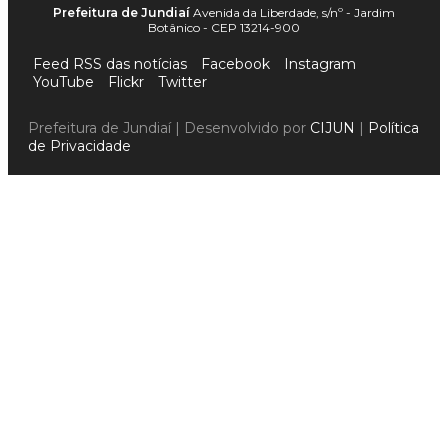
Prefeitura de Jundiaí
Avenida da Liberdade, s/nº - Jardim
Botânico - CEP 13214-900
Feed RSS das notícias
Facebook
Instagram
YouTube
Flickr
Twitter
Prefeitura de Jundiaí | Desenvolvido por
CIJUN
|
Política
de Privacidade