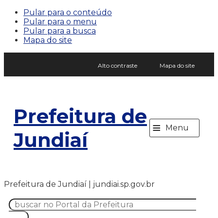
Pular para o conteúdo
Pular para o menu
Pular para a busca
Mapa do site
Alto contraste
Mapa do site
Prefeitura de
≡
Menu
Jundiaí
Prefeitura de Jundiaí | jundiai.sp.gov.br