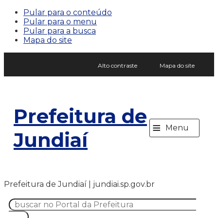
Pular para o conteúdo
Pular para o menu
Pular para a busca
Mapa do site
Alto contraste
Mapa do site
Prefeitura de
≡
Menu
Jundiaí
Prefeitura de Jundiaí | jundiai.sp.gov.br