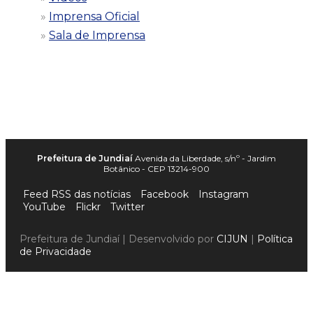
Imprensa Oficial
Sala de Imprensa
Prefeitura de Jundiaí
Avenida da Liberdade, s/nº - Jardim
Botânico - CEP 13214-900
Feed RSS das notícias
Facebook
Instagram
YouTube
Flickr
Twitter
Prefeitura de Jundiaí | Desenvolvido por
CIJUN
|
Política
de Privacidade