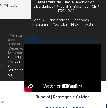
Prefeitura de Jundiaí
Avenida da
DO PARQUE
Liberdade, s/nº - Jardim Botânico - CEP
13214-900
Feed RSS das notícias
Facebook
Instagram
YouTube
Flickr
Twitter
Prefeitur
VÍDEOS
a de
Jundiaí |
Desenvo
lvido por
CIJUN
|
Política
de
a.
Privacida
de
oria
Jundiaí | Proteger e Cuidar
esa
ez
,