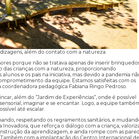
dizagens, além do contato com a natureza
ores porque não se tratava apenas de inserir brinquedo
ção das crianças com a natureza, proporcionando
s alunos e os pais na iniciativa, mas devido a pandemia não
omprometimento da equipe. Estamos satisfeitas com os
 a coordenadora pedagógica Fabiana Ringo Pedroso.
ncar, além do “Jardim de Experiências”, onde é possível
te sensorial, imaginar e se encantar. Logo, a equipe també
ssível até escalar.
hando, respeitando os regramentos sanitários, e mudand
a Inovadora, que reforça o diálogo com a criança, valoriz
construção da aprendizagem, e ainda rompe com as pare
es. Também com a implantação do Centro Internacional d