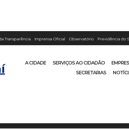
 da Transparência
Imprensa Oficial
Observatório
Previdência do 
A CIDADE
SERVIÇOS AO CIDADÃO
EMPRE
í
SECRETARIAS
NOTÍC