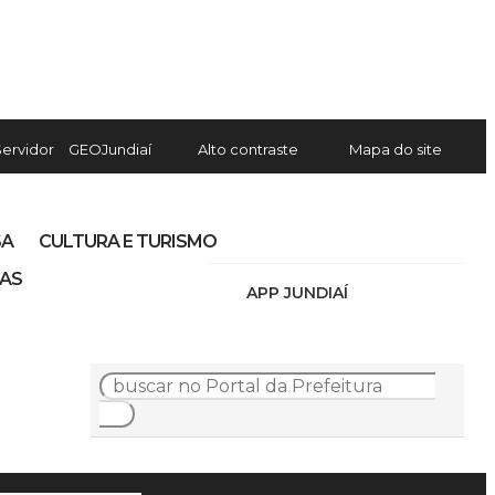
Servidor
GEOJundiaí
Alto contraste
Mapa do site
SA
CULTURA E TURISMO
IAS
APP JUNDIAÍ