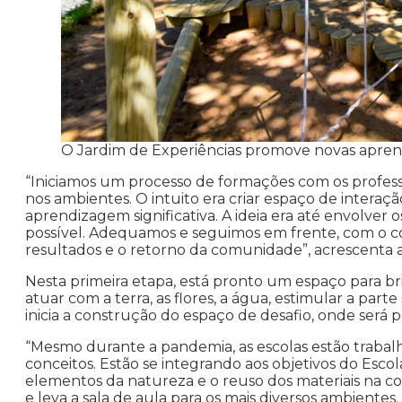
O Jardim de Experiências promove novas apren
“Iniciamos um processo de formações com os profess
nos ambientes. O intuito era criar espaço de intera
aprendizagem significativa. A ideia era até envolver o
possível. Adequamos e seguimos em frente, com o c
resultados e o retorno da comunidade”, acrescenta
Nesta primeira etapa, está pronto um espaço para bri
atuar com a terra, as flores, a água, estimular a par
inicia a construção do espaço de desafio, onde será po
“Mesmo durante a pandemia, as escolas estão trabal
conceitos. Estão se integrando aos objetivos do Escol
elementos da natureza e o reuso dos materiais na 
e leva a sala de aula para os mais diversos ambient