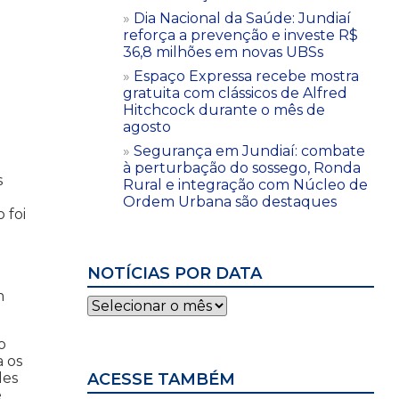
Dia Nacional da Saúde: Jundiaí
reforça a prevenção e investe R$
36,8 milhões em novas UBSs
Espaço Expressa recebe mostra
gratuita com clássicos de Alfred
Hitchcock durante o mês de
agosto
Segurança em Jundiaí: combate
à perturbação do sossego, Ronda
s
Rural e integração com Núcleo de
Ordem Urbana são destaques
 foi
NOTÍCIAS POR DATA
m
Notícias
por
data
o
a os
des
ACESSE TAMBÉM
e