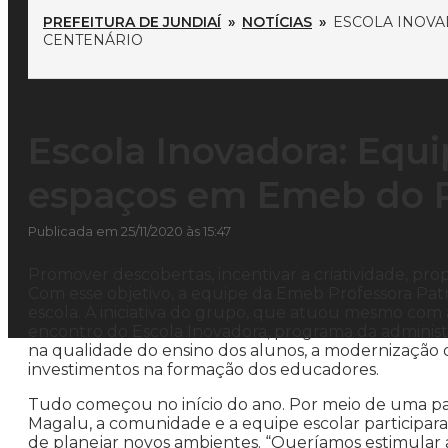
PREFEITURA DE JUNDIAÍ
»
NOTÍCIAS
»
ESCOLA INOVA
CENTENÁRIO
Escola Inovadora: Equip
espaços em Emeb do P
Publicada em 25/11/2020 às 15:47
Promover descobertas, incentivar a criatividade, pro
Com esse objetivo, a equipe da Emeb Professora Patrí
escola. A iniciativa do grupo, que atuou mesmo com a
encontro do Escola Inovadora, programa da administr
na qualidade do ensino dos alunos, a modernização da
investimentos na formação dos educadores.
Tudo começou no início do ano. Por meio de uma pa
Magalu, a comunidade e a equipe escolar participara
de planejar novos ambientes. “Queríamos estimular 