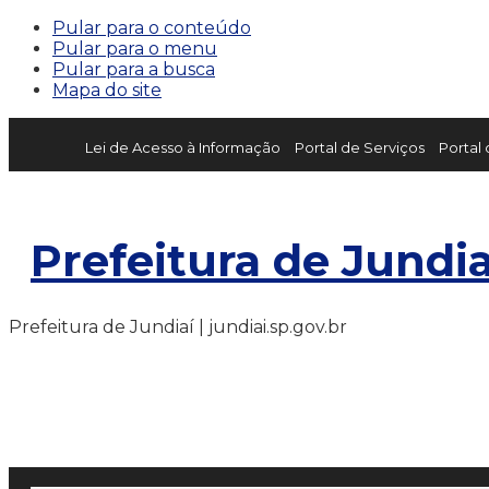
Pular para o conteúdo
Pular para o menu
Pular para a busca
Mapa do site
Lei de Acesso à Informação
Portal de Serviços
Portal
Prefeitura de Jundia
Prefeitura de Jundiaí | jundiai.sp.gov.br