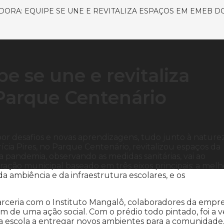
DORA: EQUIPE SE UNE E REVITALIZA ESPAÇOS EM EMEB 
e se une e revitaliza
arque Centenário
por desafios e novas aprendizagens, tudo junto à naturez
cia Pires, no Parque Centenário, revitalizou espaços da
 pandemia, observando as medidas sanitárias, vai ao
ação municipal baseado em três eixos principais: a melh
 ambiência e da infraestrutura escolares, e os
rceria com o Instituto Mangalô, colaboradores da empr
m de uma ação social. Com o prédio todo pintado, foi a v
a escola a entregar novos ambientes para a comunidade