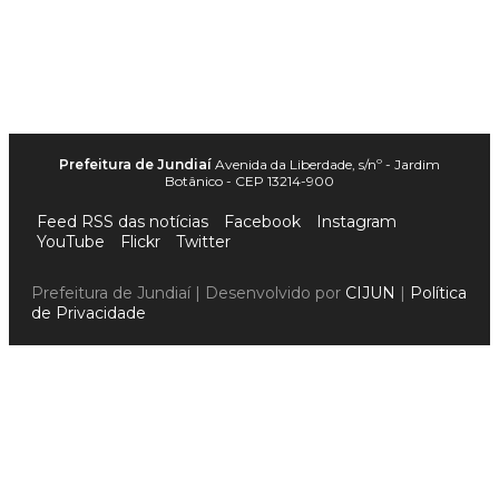
Prefeitura de Jundiaí
Avenida da Liberdade, s/nº - Jardim
Botânico - CEP 13214-900
Feed RSS das notícias
Facebook
Instagram
YouTube
Flickr
Twitter
Prefeitura de Jundiaí | Desenvolvido por
CIJUN
|
Política
de Privacidade