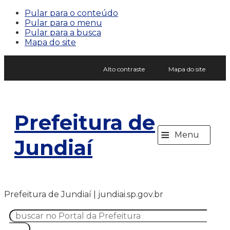
Pular para o conteúdo
Pular para o menu
Pular para a busca
Mapa do site
Alto contraste
Mapa do site
Prefeitura de
≡
Menu
Jundiaí
Prefeitura de Jundiaí | jundiai.sp.gov.br